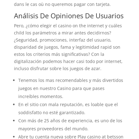
dans le cas où no queremos pagar con tarjeta.
Análisis De Opiniones De Usuarios
Pero, ¿cómo elegir el casino on the internet y cuáles
child los parámetros a mirar antes decidirnos?
¿Seguridad, promociones, interfaz del usuario,
disparidad de juegos, fama y legitimidad rapid son
estos los criterios más significativas? Con la
digitalización podemos hacer casi todo por internet,
incluso disfrutar sobre los juegos de azar.
Tenemos los mas recomendables y más divertidos
juegos en nuestro Casino para que pases
increíbles momentos.
En el sitio con mala reputación, es loable que el
soddisfatto no esté garantizado.
Con más de 25 años de experiencia, es uno de los
mayores proveedores del mundo.
Abre tu cuenta nueva sobre Play casino at betsson