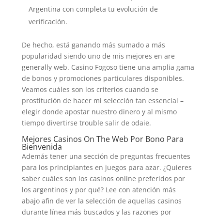
Argentina con completa tu evolución de
verificación.
De hecho, está ganando más sumado a más
popularidad siendo uno de mis mejores en are
generally web. Casino Fogoso tiene una amplia gama
de bonos y promociones particulares disponibles.
Veamos cuáles son los criterios cuando se
prostitución de hacer mi selección tan essencial –
elegir donde apostar nuestro dinero y al mismo
tiempo divertirse trouble salir de odaie.
Mejores Casinos On The Web Por Bono Para
Bienvenida
Además tener una sección de preguntas frecuentes
para los principiantes en juegos para azar. ¿Quieres
saber cuáles son los casinos online preferidos por
los argentinos y por qué? Lee con atención más
abajo afin de ver la selección de aquellas casinos
durante línea más buscados y las razones por