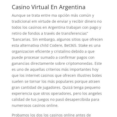
Casino Virtual En Argentina
Aunque se trata entre ma opción más común y
tradicional em virtude de enviar y recibir dinero no
todos los casinos en Argentina trabajan con pago y
retiro de fondos a través de transferencias”
“bancarias. Sin embargo, algunos sitios que ofrecen
esta alternativa child Codere, Bet365. Stake es una
organizacion eficiente y cristalino debido a que
puede procesar sumado a confirmar pagos con
ganancias directamente sobre criptomonedas. Este
es uno de aquellas criterios más importantes hoy
que los internet casinos que ofrecen illustres botes
suelen se tornar los más populares porque atraen
gran cantidad de jugadores. Quizá tenga pequeno
experiencia que otros operadores, pero los angeles
calidad de tus juegos no pasó desapercibida para
numerosos casinos online.
Probamos los dos los casinos online antes de