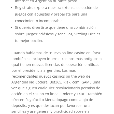
internet en Argentina durante pesos.
Regístrate, explora nuestra extensa selección de
juegos con apuestas y prepárate para una
conocimiento incomparable.
Si querés divertirte que tiene una combinación
sobre juegos” “clásicos y sencillos, Sizzling Dice es
tu mejor opción.
Cuando hablamos de “nuevo on line casino en línea”
también se incluyen internet casinos más antiguos o
qual tienen nuevas licencias de operación emitidas
por el presidencia argentino. Los mas
recomendables nuevos casinos on the web de
Argentina kid Codere, Bet365, Risk. com. GAME uma
vez que siguen cualquier revolucionario permiso de
acción en el casino en línea. Codere y 1XBET también
ofrecen Pagofacil o Mercadopago como atajo de
depósito, y es que destacan por favorecer una
sencillez y are generally practicidad sobre ela