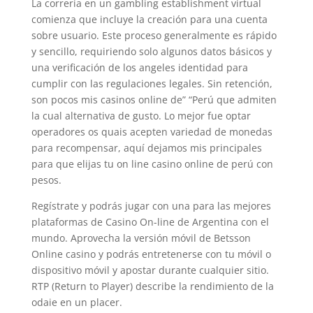
La correría en un gambling establishment virtual
comienza que incluye la creación para una cuenta
sobre usuario. Este proceso generalmente es rápido
y sencillo, requiriendo solo algunos datos básicos y
una verificación de los angeles identidad para
cumplir con las regulaciones legales. Sin retención,
son pocos mis casinos online de” “Perú que admiten
la cual alternativa de gusto. Lo mejor fue optar
operadores os quais acepten variedad de monedas
para recompensar, aquí dejamos mis principales
para que elijas tu on line casino online de perú con
pesos.
Regístrate y podrás jugar con una para las mejores
plataformas de Casino On-line de Argentina con el
mundo. Aprovecha la versión móvil de Betsson
Online casino y podrás entretenerse con tu móvil o
dispositivo móvil y apostar durante cualquier sitio.
RTP (Return to Player) describe la rendimiento de la
odaie en un placer.