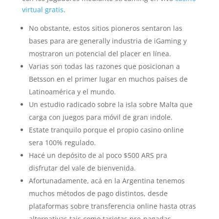
virtual gratis
.
No obstante, estos sitios pioneros sentaron las
bases para are generally industria de iGaming y
mostraron un potencial del placer en línea.
Varias son todas las razones que posicionan a
Betsson en el primer lugar en muchos países de
Latinoamérica y el mundo.
Un estudio radicado sobre la isla sobre Malta que
carga con juegos para móvil de gran indole.
Estate tranquilo porque el propio casino online
sera 100% regulado.
Hacé un depósito de al poco $500 ARS pra
disfrutar del vale de bienvenida.
Afortunadamente, acá en la Argentina tenemos
muchos métodos de pago distintos, desde
plataformas sobre transferencia online hasta otras
alternativas tais como tarjetas pre-pagadas.