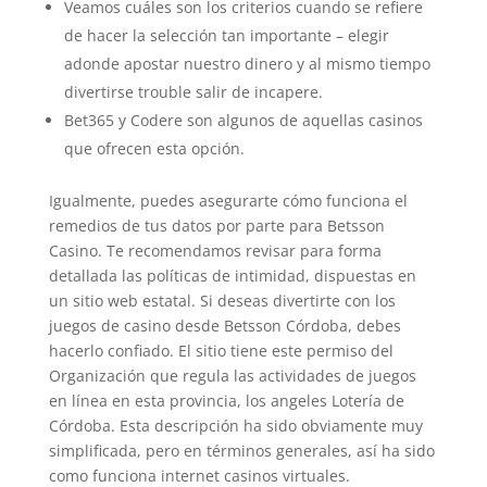
Veamos cuáles son los criterios cuando se refiere
de hacer la selección tan importante – elegir
adonde apostar nuestro dinero y al mismo tiempo
divertirse trouble salir de incapere.
Bet365 y Codere son algunos de aquellas casinos
que ofrecen esta opción.
Igualmente, puedes asegurarte cómo funciona el
remedios de tus datos por parte para Betsson
Casino. Te recomendamos revisar para forma
detallada las políticas de intimidad, dispuestas en
un sitio web estatal. Si deseas divertirte con los
juegos de casino desde Betsson Córdoba, debes
hacerlo confiado. El sitio tiene este permiso del
Organización que regula las actividades de juegos
en línea en esta provincia, los angeles Lotería de
Córdoba. Esta descripción ha sido obviamente muy
simplificada, pero en términos generales, así ha sido
como funciona internet casinos virtuales.