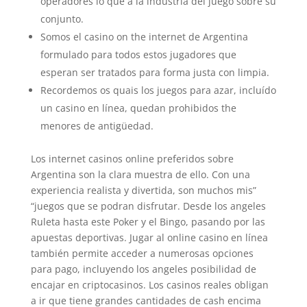
operadores lo que a la industria del juego sobre su
conjunto.
Somos el casino on the internet de Argentina
formulado para todos estos jugadores que
esperan ser tratados para forma justa con limpia.
Recordemos os quais los juegos para azar, incluído
un casino en línea, quedan prohibidos the
menores de antigüedad.
Los internet casinos online preferidos sobre
Argentina son la clara muestra de ello. Con una
experiencia realista y divertida, son muchos mis”
“juegos que se podran disfrutar. Desde los angeles
Ruleta hasta este Poker y el Bingo, pasando por las
apuestas deportivas. Jugar al online casino en línea
también permite acceder a numerosas opciones
para pago, incluyendo los angeles posibilidad de
encajar en criptocasinos. Los casinos reales obligan
a ir que tiene grandes cantidades de cash encima