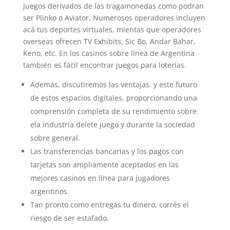
juegos derivados de las tragamonedas como podran
ser Plinko o Aviator. Numerosos operadores incluyen
acá tus deportes virtuales, mientas que operadores
overseas ofrecen TV Exhibits, Sic Bo, Andar Bahar,
Keno, etc. En los casinos sobre línea de Argentina
también es fácil encontrar juegos para loterías.
Además, discutiremos las ventajas y este futuro
de estos espacios digitales, proporcionando una
comprensión completa de su rendimiento sobre
ela industria delete juego y durante la sociedad
sobre general.
Las transferencias bancarias y los pagos con
tarjetas son ampliamente aceptados en las
mejores casinos en línea para jugadores
argentinos.
Tan pronto como entregás tu dinero, corrés el
riesgo de ser estafado.