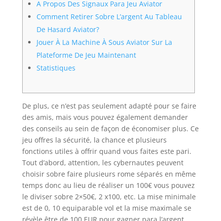
A Propos Des Signaux Para Jeu Aviator
Comment Retirer Sobre L’argent Au Tableau
De Hasard Aviator?
Jouer À La Machine À Sous Aviator Sur La
Plateforme De Jeu Maintenant
Statistiques
De plus, ce n’est pas seulement adapté pour se faire
des amis, mais vous pouvez également demander
des conseils au sein de façon de économiser plus. Ce
jeu offres la sécurité, la chance et plusieurs
fonctions utiles à offrir quand vous faites este pari.
Tout d’abord, attention, les cybernautes peuvent
choisir sobre faire plusieurs rome séparés en même
temps donc au lieu de réaliser un 100€ vous pouvez
le diviser sobre 2×50€, 2 x100, etc. La mise minimale
est de 0, 10 equiparable vol et la mise maximale se
révèle être de 100 EUR pour gagner para l’argent.