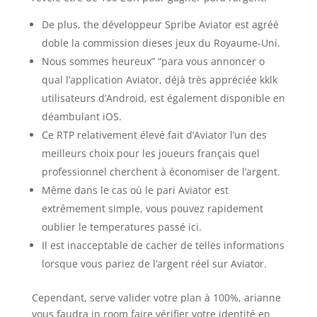
De plus, the développeur Spribe Aviator est agréé
doble la commission dieses jeux du Royaume-Uni.
Nous sommes heureux” “para vous annoncer o
qual l’application Aviator, déjà très appréciée kklk
utilisateurs d’Android, est également disponible en
déambulant iOS.
Ce RTP relativement élevé fait d’Aviator l’un des
meilleurs choix pour les joueurs français quel
professionnel cherchent à économiser de l’argent.
Même dans le cas où le pari Aviator est
extrêmement simple, vous pouvez rapidement
oublier le temperatures passé ici.
Il est inacceptable de cacher de telles informations
lorsque vous pariez de l’argent réel sur Aviator.
Cependant, serve valider votre plan à 100%, arianne
vous faudra in room faire vérifier votre identité en