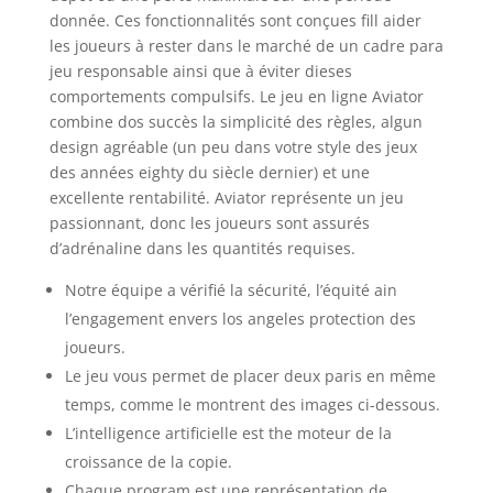
donnée. Ces fonctionnalités sont conçues fill aider
les joueurs à rester dans le marché de un cadre para
jeu responsable ainsi que à éviter dieses
comportements compulsifs. Le jeu en ligne Aviator
combine dos succès la simplicité des règles, algun
design agréable (un peu dans votre style des jeux
des années eighty du siècle dernier) et une
excellente rentabilité. Aviator représente un jeu
passionnant, donc les joueurs sont assurés
d’adrénaline dans les quantités requises.
Notre équipe a vérifié la sécurité, l’équité ain
l’engagement envers los angeles protection des
joueurs.
Le jeu vous permet de placer deux paris en même
temps, comme le montrent des images ci-dessous.
L’intelligence artificielle est the moteur de la
croissance de la copie.
Chaque program est une représentation de