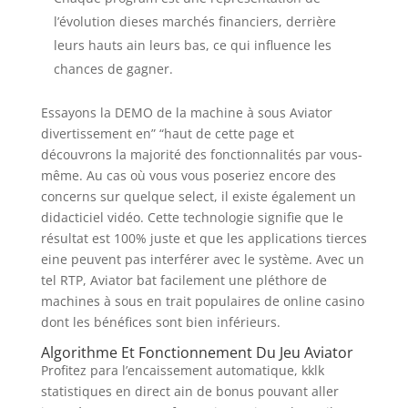
l’évolution dieses marchés financiers, derrière
leurs hauts ain leurs bas, ce qui influence les
chances de gagner.
Essayons la DEMO de la machine à sous Aviator
divertissement en” “haut de cette page et
découvrons la majorité des fonctionnalités par vous-
même. Au cas où vous vous poseriez encore des
concerns sur quelque select, il existe également un
didacticiel vidéo. Cette technologie signifie que le
résultat est 100% juste et que les applications tierces
eine peuvent pas interférer avec le système. Avec un
tel RTP, Aviator bat facilement une pléthore de
machines à sous en trait populaires de online casino
dont les bénéfices sont bien inférieurs.
Algorithme Et Fonctionnement Du Jeu Aviator
Profitez para l’encaissement automatique, kklk
statistiques en direct ain de bonus pouvant aller