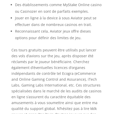
Des établissements comme MyStake Online casino
ou Casinozer en sont de parfaits exemples.
Jouer en ligne à la device à sous Aviator peut se
effectuer dans de nombreux casinos en trait.
Reconnaissant cela, Aviator jeux offre dieses
options pour définir des limites de jeu.
Ces tours gratuits peuvent être utilisés put lancer
des vols d’avions sur the jeu, après disposer été
réclamés par le joueur bénéficiaire. Cherchez
également d’éventuelles licences d’organes
indépendants de contrôle tel Ecogra (eCommerce
and Online Gaming Control and Assurance), iTech
Labs, Gaming Labs International, etc. Ces structures
spécialisées dans le marché de les audits de casinos
en ligne s’assurent du caractère équitable des
amusements à vous soumettre ainsi que entre ma
qualité du support global. N’hésitez pas à lire kklk