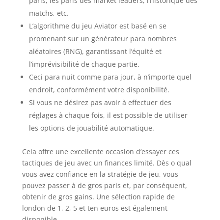
paris, les paris des market leaders, l’historique des
matchs, etc.
L’algorithme du jeu Aviator est basé en se
promenant sur un générateur para nombres
aléatoires (RNG), garantissant l’équité et
l’imprévisibilité de chaque partie.
Ceci para nuit comme para jour, à n’importe quel
endroit, conformément votre disponibilité.
Si vous ne désirez pas avoir à effectuer des
réglages à chaque fois, il est possible de utiliser
les options de jouabilité automatique.
Cela offre une excellente occasion d’essayer ces
tactiques de jeu avec un finances limité. Dès o qual
vous avez confiance en la stratégie de jeu, vous
pouvez passer à de gros paris et, par conséquent,
obtenir de gros gains. Une sélection rapide de
london de 1, 2, 5 et ten euros est également
disponible.