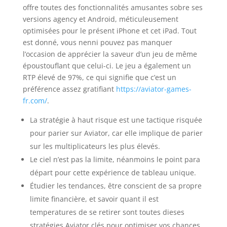
offre toutes des fonctionnalités amusantes sobre ses
versions agency et Android, méticuleusement
optimisées pour le présent iPhone et cet iPad. Tout
est donné, vous nenni pouvez pas manquer
l’occasion de apprécier la saveur d’un jeu de même
époustouflant que celui-ci. Le jeu a également un
RTP élevé de 97%, ce qui signifie que c’est un
préférence assez gratifiant
https://aviator-games-
fr.com/
.
La stratégie à haut risque est une tactique risquée
pour parier sur Aviator, car elle implique de parier
sur les multiplicateurs les plus élevés.
Le ciel n’est pas la limite, néanmoins le point para
départ pour cette expérience de tableau unique.
Étudier les tendances, être conscient de sa propre
limite financière, et savoir quant il est
temperatures de se retirer sont toutes dieses
stratégies Aviator clés pour optimiser vos chances.