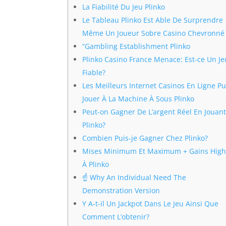
La Fiabilité Du Jeu Plinko
Le Tableau Plinko Est Able De Surprendre
Même Un Joueur Sobre Casino Chevronné
“Gambling Establishment Plinko
Plinko Casino France Menace: Est-ce Un Je
Fiable?
Les Meilleurs Internet Casinos En Ligne Pu
Jouer À La Machine À Sous Plinko
Peut-on Gagner De L’argent Réel En Jouant
Plinko?
Combien Puis-je Gagner Chez Plinko?
Mises Minimum Et Maximum + Gains High
À Plinko
☝️ Why An Individual Need The
Demonstration Version
Y A-t-il Un Jackpot Dans Le Jeu Ainsi Que
Comment L’obtenir?