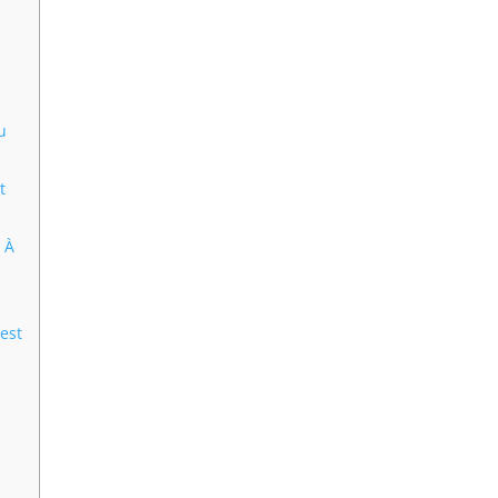
u
t
 À
est