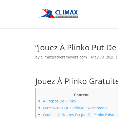
“jouez À Plinko Put De
by
climaxpackersmovers.com
|
May 30, 2025
Jouez À Plinko Gratui
Content
À Propos De Plinko
Qu’est-ce O Qual Plinko Exactement?
Quelles Variantes Du Jeu De Plinko Existe-t