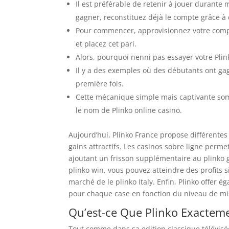
Il est préférable de retenir à jouer durante 
gagner, reconstituez déjà le compte grâce à d
Pour commencer, approvisionnez votre compte
et placez cet pari.
Alors, pourquoi nenni pas essayer votre Plin
Il y a des exemples où des débutants ont gag
première fois.
Cette mécanique simple mais captivante some
le nom de Plinko online casino.
Aujourd’hui, Plinko France propose différentes
gains attractifs. Les casinos sobre ligne perm
ajoutant un frisson supplémentaire au plinko ga
plinko win, vous pouvez atteindre des profits s
marché de le plinko Italy. Enfin, Plinko offer 
pour chaque case en fonction du niveau de mi
Qu’est-ce Que Plinko Exactem
Tout comme dans sa edition classique télévisée