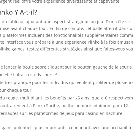
’argent réel offre votre expérience divertissante et captivante.
nko Y A-t-il?
 du tableau, ajoutant une aspect stratégique au jeu. D’un côté se
 mise avant chaque tour. En fin de compte, cet balle atterrit dans 
es plateformes incluent des fonctionnalités supplémentaires comm
tte interface vous prépare à une expérience Plinko à la fois amusa
plinko games, testez différentes stratégies ainsi que faites-vous vot
 de lancer la boule sobre cliquant sur le bouton gauche de la souris
ù elle finira sa study course!
 très pratique pour les individus qui veulent profiter de plusieur
our chaque tour.
 du rouge, multipliant les benefits par x5 ainsi que x10 respectivem
6, contrairement à Plinko Spribe, où the nombre minimum para 12.
nternautes sur les plateformes de jeux para casino en hachure.
des gains potentiels plus importants, cependant avec une probabilité