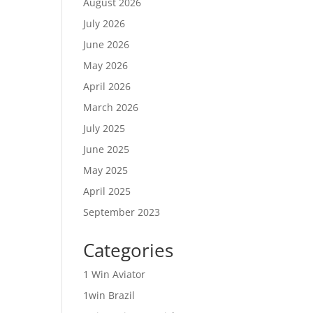
August 2026
July 2026
June 2026
May 2026
April 2026
March 2026
July 2025
June 2025
May 2025
April 2025
September 2023
Categories
1 Win Aviator
1win Brazil