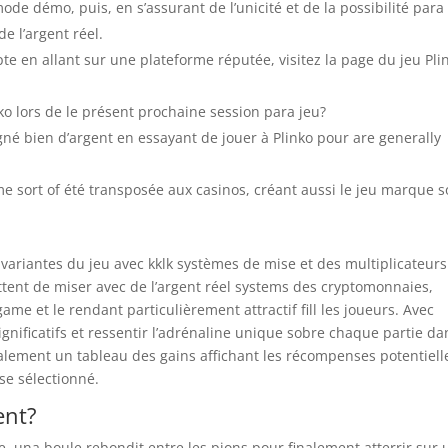
mode démo, puis, en s’assurant de l’unicité et de la possibilité para
e l’argent réel.
 en allant sur une plateforme réputée, visitez la page du jeu Pli
ko lors de le présent prochaine session para jeu?
né bien d’argent en essayant de jouer à Plinko pour are generally
 sort of été transposée aux casinos, créant aussi le jeu marque 
 variantes du jeu avec kklk systèmes de mise et des multiplicateur
ettent de miser avec de l’argent réel systems des cryptomonnaies,
me et le rendant particulièrement attractif fill les joueurs. Avec
ignificatifs et ressentir l’adrénaline unique sobre chaque partie da
également un tableau des gains affichant les récompenses potentiell
se sélectionné.
ent?
, una boule rebondit entre les pions pour finalement atterrir sur