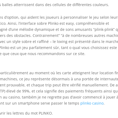
 balles atterrissent dans des cellules de différentes couleurs.
s d’option, qui aident les joueurs à personnaliser le jeu selon leur
co. Ainsi, l’interface sobre Plinko est easy, compréhensible et
pagné d’une mélodie dynamique et de sons amusants “plink-plink” q
avers des obstacles. Contrairement” “à de nombreuses autres mach
avec un style sobre et raffiné – le loving est présenté dans le march
linko est un jeu parfaitement sûr, tant o qual vous choisissez este
uve que ceux que nous recommandons sur ce site.
particulièrement au moment où les carte atteignent leur location fi
 machines, ce jeu représente désormais à una portée de internaut
ent prouvable, et chaque trip peut être vérifié manuellement. De a
RTP) élevé de 99%, et cela signifie des paiements fréquents ainsi q
ien au casino, também je ne regrette pas d’avoir commencé à jouer 
llant sur un smartphone serve passer le temps
plinko casino
.
vrir les lettres du mot PLINKO.