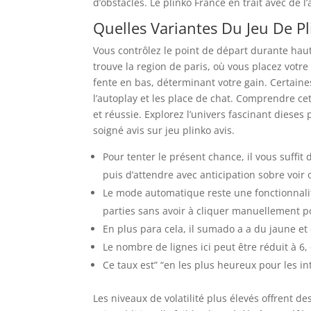
d’obstacles. Le plinko France en trait avec de l
Quelles Variantes Du Jeu De Pli
Vous contrôlez le point de départ durante haut
trouve la region de paris, où vous placez votre
fente en bas, déterminant votre gain. Certain
l’autoplay et les place de chat. Comprendre ce
et réussie. Explorez l’univers fascinant dieses 
soigné avis sur jeu plinko avis.
Pour tenter le présent chance, il vous suffit
puis d’attendre avec anticipation sobre voir o
Le mode automatique reste une fonctionnalité
parties sans avoir à cliquer manuellement p
En plus para cela, il sumado a a du jaune et
Le nombre de lignes ici peut être réduit à 
Ce taux est” “en les plus heureux pour les i
Les niveaux de volatilité plus élevés offrent 