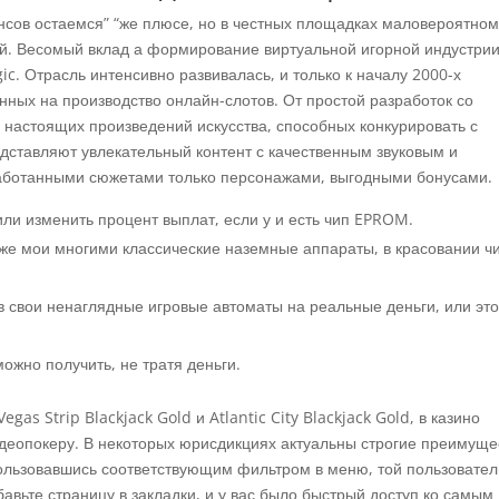
ансов остаемся” “же плюсе, но в честных площадках маловероятно
учай. Весомый вклад а формирование виртуальной игорной индустри
ic. Отрасль интенсивно развивалась, и только к началу 2000-х
ных на производство онлайн-слотов. От простой разработок со
настоящих произведений искусства, способных конкурировать с
дставляют увлекательный контент с качественным звуковым и
ботанными сюжетами только персонажами, выгодными бонусами.
или изменить процент выплат, если у и есть чип EPROM.
же мои многими классические наземные аппараты, в красовании ч
 в свои ненаглядные игровые автоматы на реальные деньги, или эт
ожно получить, не тратя деньги.
gas Strip Blackjack Gold и Atlantic City Blackjack Gold, в казино
видеопокеру. В некоторых юрисдикциях актуальны строгие преимуще
ользовавшись соответствующим фильтром в меню, той пользовател
авьте страницу в закладки, и у вас было быстрый доступ ко самым