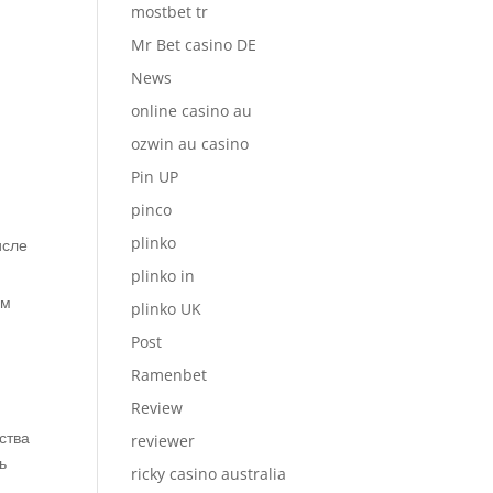
mostbet tr
м
Mr Bet casino DE
и
News
online casino au
ozwin au casino
Pin UP
pinco
plinko
исле
plinko in
ом
plinko UK
Post
Ramenbet
Review
ства
reviewer
ь
ricky casino australia