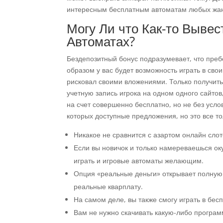
интересным бесплатным автоматам любых жа
Могу Ли что Как-то Выве
Автоматах?
Бездепозитный бонус подразумевает, что пре
образом у вас будет возможность играть в сво
рисковал своими вложениями. Только получить
учетную запись игрока на одном одного сайтов
на счет совершенно бесплатно, но не без усл
которых доступные предложения, но это все т
Никакое не сравнится с азартом онлайн сло
Если вы новичок и только намереваешься ок
играть и игровые автоматы желающим.
Опция «реальные деньги» открывает полную 
реальные кварплату.
На самом деле, вы также смогу играть в бе
Вам не нужно скачивать какую-либо программ