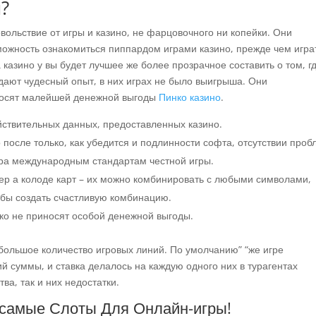
?
вольствие от игры и казино, не фарцовочного ни копейки. Они
зможность ознакомиться пиппардом играми казино, прежде чем игра
казино у вы будет лучшее же более прозрачное составить о том, г
 дают чудесный опыт, в них играх не было выигрыша. Они
носят малейшей денежной выгоды
Пинко казино
.
йствительных данных, предоставленных казино.
 после только, как убедится и подлинности софта, отсутствии проб
ора международным стандартам честной игры.
кер а колоде карт – их можно комбинировать с любыми символами,
обы создать счастливую комбинацию.
ко не приносят особой денежной выгоды.
большое количество игровых линий. По умолчанию” “же игре
 суммы, и ставка делалось на каждую одного них в турагентах
ва, так и них недостатки.
 самые Слоты Для Онлайн-игры!