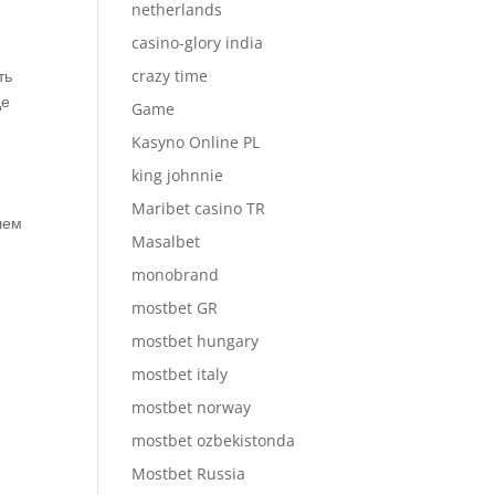
netherlands
casino-glory india
ть
crazy time
де
Game
Kasyno Online PL
king johnnie
Maribet casino TR
лем
Masalbet
monobrand
mostbet GR
mostbet hungary
mostbet italy
mostbet norway
mostbet ozbekistonda
Mostbet Russia