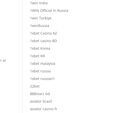
1win India
1WIN Official In Russia
1win Turkiye
1winRussia
1xbet Casino AZ
1xbet casino BD
1xbet Korea
1xbet KR
n al
1xbet malaysia
1xbet russia
1xbet russian1
22bet
888starz bd
aviator brazil
aviator casino fr