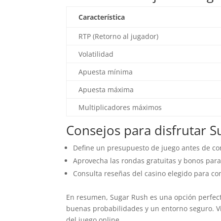
Característica
RTP (Retorno al jugador)
Volatilidad
Apuesta mínima
Apuesta máxima
Multiplicadores máximos
Consejos para disfrutar S
Define un presupuesto de juego antes de com
Aprovecha las rondas gratuitas y bonos par
Consulta reseñas del casino elegido para con
En resumen, Sugar Rush es una opción perfecta
buenas probabilidades y un entorno seguro. Vis
del juego online.