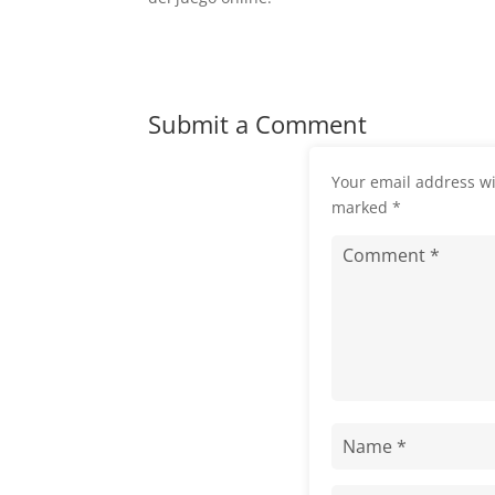
Submit a Comment
Your email address wi
marked
*