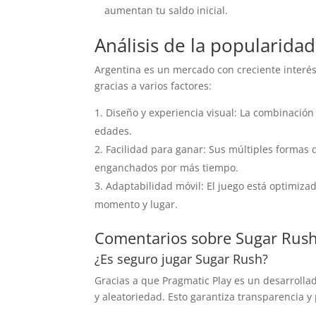
aumentan tu saldo inicial.
Análisis de la popularida
Argentina es un mercado con creciente interés
gracias a varios factores:
Diseño y experiencia visual: La combinación
edades.
Facilidad para ganar: Sus múltiples formas 
enganchados por más tiempo.
Adaptabilidad móvil: El juego está optimizad
momento y lugar.
Comentarios sobre Sugar Rush
¿Es seguro jugar Sugar Rush?
Gracias a que Pragmatic Play es un desarroll
y aleatoriedad. Esto garantiza transparencia y