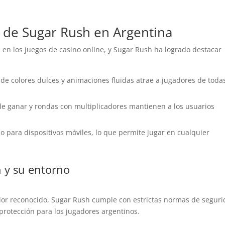
d de Sugar Rush en Argentina
 en los juegos de casino online, y Sugar Rush ha logrado destacar
 de colores dulces y animaciones fluidas atrae a jugadores de todas
de ganar y rondas con multiplicadores mantienen a los usuarios
o para dispositivos móviles, lo que permite jugar en cualquier
 y su entorno
ador reconocido, Sugar Rush cumple con estrictas normas de segur
 protección para los jugadores argentinos.