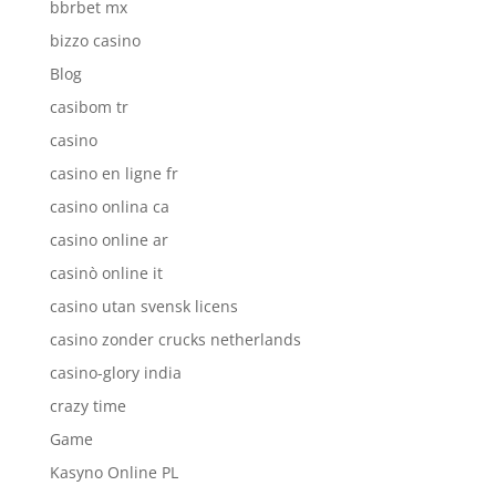
bbrbet mx
bizzo casino
Blog
casibom tr
casino
casino en ligne fr
casino onlina ca
casino online ar
casinò online it
casino utan svensk licens
casino zonder crucks netherlands
casino-glory india
crazy time
Game
Kasyno Online PL