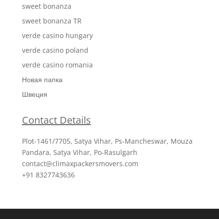
sweet bonanza
sweet bonanza TR
verde casino hungary
verde casino poland
verde casino romania
Новая папка
Швеция
Contact Details
Plot-1461/7705, Satya Vihar, Ps-Mancheswar, Mouza
Pandara, Satya Vihar, Po-Rasulgarh
contact@climaxpackersmovers.com
+91 8327743636