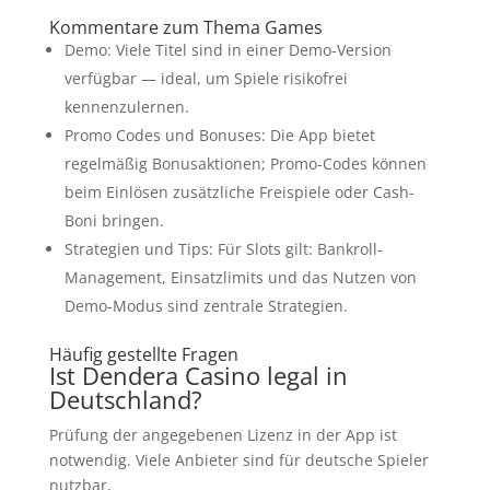
Kommentare zum Thema Games
Demo: Viele Titel sind in einer Demo-Version
verfügbar — ideal, um Spiele risikofrei
kennenzulernen.
Promo Codes und Bonuses: Die App bietet
regelmäßig Bonusaktionen; Promo-Codes können
beim Einlösen zusätzliche Freispiele oder Cash-
Boni bringen.
Strategien und Tips: Für Slots gilt: Bankroll-
Management, Einsatzlimits und das Nutzen von
Demo-Modus sind zentrale Strategien.
Häufig gestellte Fragen
Ist Dendera Casino legal in
Deutschland?
Prüfung der angegebenen Lizenz in der App ist
notwendig. Viele Anbieter sind für deutsche Spieler
nutzbar,