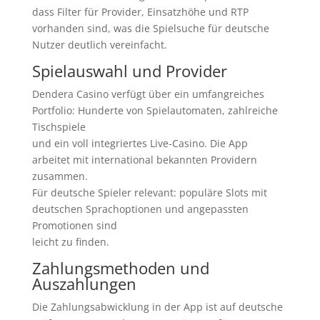
dass Filter für Provider, Einsatzhöhe und RTP
vorhanden sind, was die Spielsuche für deutsche
Nutzer deutlich vereinfacht.
Spielauswahl und Provider
Dendera Casino verfügt über ein umfangreiches
Portfolio: Hunderte von Spielautomaten, zahlreiche
Tischspiele
und ein voll integriertes Live-Casino. Die App
arbeitet mit international bekannten Providern
zusammen.
Für deutsche Spieler relevant: populäre Slots mit
deutschen Sprachoptionen und angepassten
Promotionen sind
leicht zu finden.
Zahlungsmethoden und
Auszahlungen
Die Zahlungsabwicklung in der App ist auf deutsche