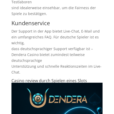
Testlaboren
sind idealerweise einsehbar, um die Fairness der
Spiele zu bestätigen.
Kundenservice
Der Support in der App bietet Live-Chat, E-Mail und
ein umfangreiches FAQ. Für deutsche Spieler ist es
wichtig,
dass deutschsprachiger Support verfügbar ist –
Dendera Casino bietet zumindest teilweise
deutschsprachige
Unterstützung und schnelle Reaktionszeiten im Live-
Chat.
Casino review durch Spielen eines Slots