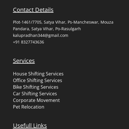
Contact Details
Plot-1461/7705, Satya Vihar, Ps-Mancheswar, Mouza
Pandara, Satya Vihar, Po-Rasulgarh
kalupradhan344@gmail.com
+91 8327743636
Services
House Shifting Services
Office Shifting Services
Bike Shifting Services
Car Shifting Services
Corporate Movement
Pet Relocation
Usefull Links