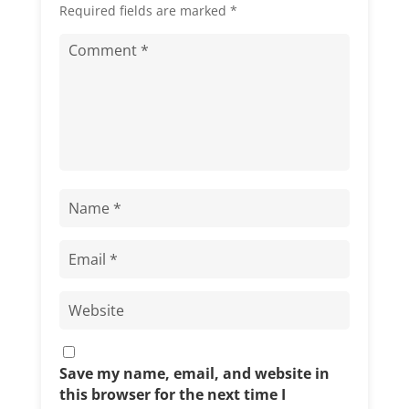
Required fields are marked
*
Save my name, email, and website in
this browser for the next time I