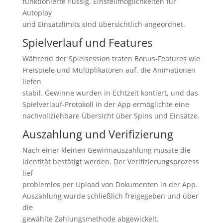
funktionierte flüssig. Einstellmöglichkeiten für
Autoplay
und Einsatzlimits sind übersichtlich angeordnet.
Spielverlauf und Features
Während der Spielsession traten Bonus-Features wie
Freispiele und Multiplikatoren auf, die Animationen
liefen
stabil. Gewinne wurden in Echtzeit kontiert, und das
Spielverlauf-Protokoll in der App ermöglichte eine
nachvollziehbare Übersicht über Spins und Einsätze.
Auszahlung und Verifizierung
Nach einer kleinen Gewinnauszahlung musste die
Identität bestätigt werden. Der Verifizierungsprozess
lief
problemlos per Upload von Dokumenten in der App.
Auszahlung wurde schließlich freigegeben und über
die
gewählte Zahlungsmethode abgewickelt.