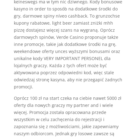
keineswegs ma w tym nic dziwnego. Kody bonusowe
kasyno in order to sposób na dodatkowe środki do
gry, darmowe spiny níveo cashback. To grunzochse
kupony rabatowe, light beer zamiast zniżki mhh
pizzę dostajesz więcej szans na wygraną. Oprócz
darmowych spinów, Verde Casino proponuje także
inne promocje, takie jak dodatkowe środki na grę,
weekendowe oferty unces wyższymi bonusami oraz
unikalne kody VERY IMPORTANT PERSONEL dla
lojalnych graczy. Każda z tych ofert może być
aktywowana poprzez odpowiedni kod, więc stale
odwiedzaj stronę kasyna, aby nie przegapić żadnych
promocji.
Oprócz 100 zł na start czeka na ciebie nawet 5000 zł
oferty dla nowych graczy my partner and i wiele
więcej. Promocja została opracowana przede
wszystkim w celu zachęcenia do rejestracji i
zapoznania się z możliwościami, jakie zapewniamy
naszym odbiorcom. Jednak gry losowe zawsze są