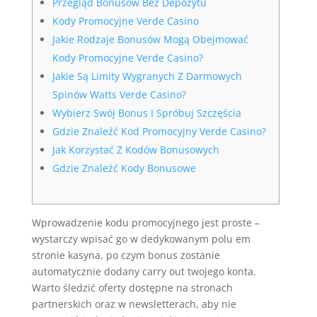
Przegląd Bonusów Bez Depozytu
Kody Promocyjne Verde Casino
Jakie Rodzaje Bonusów Mogą Obejmować
Kody Promocyjne Verde Casino?
Jakie Są Limity Wygranych Z Darmowych
Spinów Watts Verde Casino?
Wybierz Swój Bonus I Spróbuj Szczęścia
Gdzie Znaleźć Kod Promocyjny Verde Casino?
Jak Korzystać Z Kodów Bonusowych
Gdzie Znaleźć Kody Bonusowe
Wprowadzenie kodu promocyjnego jest proste –
wystarczy wpisać go w dedykowanym polu em
stronie kasyna, po czym bonus zostanie
automatycznie dodany carry out twojego konta.
Warto śledzić oferty dostępne na stronach
partnerskich oraz w newsletterach, aby nie