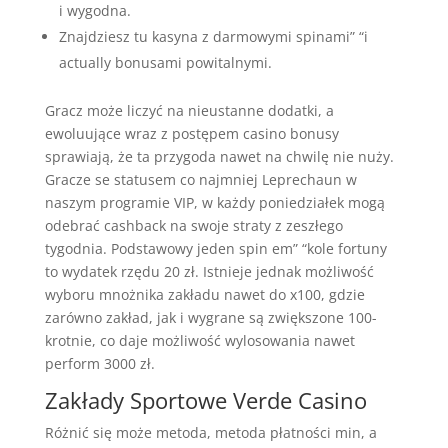
i wygodna.
Znajdziesz tu kasyna z darmowymi spinami” “i
actually bonusami powitalnymi.
Gracz może liczyć na nieustanne dodatki, a
ewoluujące wraz z postępem casino bonusy
sprawiają, że ta przygoda nawet na chwilę nie nuży.
Gracze se statusem co najmniej Leprechaun w
naszym programie VIP, w każdy poniedziałek mogą
odebrać cashback na swoje straty z zeszłego
tygodnia. Podstawowy jeden spin em” “kole fortuny
to wydatek rzędu 20 zł. Istnieje jednak możliwość
wyboru mnożnika zakładu nawet do x100, gdzie
zarówno zakład, jak i wygrane są zwiększone 100-
krotnie, co daje możliwość wylosowania nawet
perform 3000 zł.
Zakłady Sportowe Verde Casino
Różnić się może metoda, metoda płatności min, a