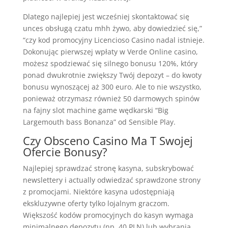
Dlatego najlepiej jest wcześniej skontaktować się
unces obsługą czatu mhh żywo, aby dowiedzieć się,”
“czy kod promocyjny Licencioso Casino nadal istnieje.
Dokonując pierwszej wpłaty w Verde Online casino,
możesz spodziewać się silnego bonusu 120%, który
ponad dwukrotnie zwiększy Twój depozyt – do kwoty
bonusu wynoszącej aż 300 euro. Ale to nie wszystko,
ponieważ otrzymasz również 50 darmowych spinów
na fajny slot machine game wędkarski “Big
Largemouth bass Bonanza” od Sensible Play.
Czy Obsceno Casino Ma T Swojej
Ofercie Bonusy?
Najlepiej sprawdzać stronę kasyna, subskrybować
newslettery i actually odwiedzać sprawdzone strony
z promocjami. Niektóre kasyna udostępniają
ekskluzywne oferty tylko lojalnym graczom.
Większość kodów promocyjnych do kasyn wymaga
minimalnego depozytu (np. 40 PLN) lub wybrania