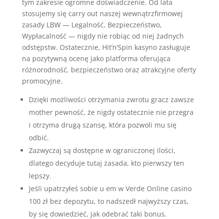
tym zakresie ogromne doświadczenie. Od lata
stosujemy się carry out naszej wewnątrzfirmowej
zasady LBW — Legalność, Bezpieczeństwo,
Wypłacalność — nigdy nie robiąc od niej żadnych
odstępstw. Ostatecznie, Hit’n’Spin kasyno zasługuje
na pozytywną ocenę jako platforma oferująca
różnorodność, bezpieczeństwo oraz atrakcyjne oferty
promocyjne.
Dzięki możliwości otrzymania zwrotu gracz zawsze
mother pewność, że nigdy ostatecznie nie przegra
i otrzyma drugą szansę, która pozwoli mu się
odbić.
Zazwyczaj są dostępne w ograniczonej ilości,
dlatego decyduje tutaj zasada, kto pierwszy ten
lepszy.
Jeśli upatrzyłeś sobie u em w Verde Online casino
100 zł bez depozytu, to nadszedł najwyższy czas,
by się dowiedzieć, jak odebrać taki bonus.