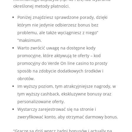
określonej metody płatności.
Poniżej znajdziesz sprawdzone porady, dzięki
którym nie jedynie odbierzesz bonus bez
problemu, ale także wyciągniesz z niego”
“maksimum.
Warto zwrócić uwagę na dostępne kody
promocyjne, które aktywują te oferty – kod
promocyjny do Verde On line casino to prosty
sposób na zdobycie dodatkowych środków i
obrotów.
Im wyższy poziom, tym atrakcyjniejsze nagrody, w
tym wyższy cashback, ekskluzywne bonusy oraz
personalizowane oferty.
Wystarczy zarejestrować się na stronie i
zweryfikować konto, aby otrzymać darmowy bonus.
“Gracze są dziś wręcz żądni bonusów i actually na