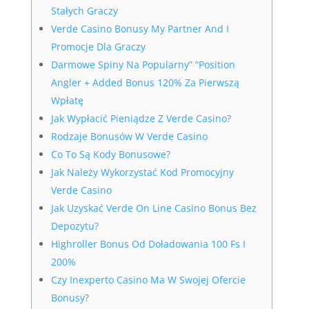
Stałych Graczy
Verde Casino Bonusy My Partner And I
Promocje Dla Graczy
Darmowe Spiny Na Popularny” “Position
Angler + Added Bonus 120% Za Pierwszą
Wpłatę
Jak Wypłacić Pieniądze Z Verde Casino?
Rodzaje Bonusów W Verde Casino
Co To Są Kody Bonusowe?
Jak Należy Wykorzystać Kod Promocyjny
Verde Casino
Jak Uzyskać Verde On Line Casino Bonus Bez
Depozytu?
Highroller Bonus Od Doładowania 100 Fs I
200%
Czy Inexperto Casino Ma W Swojej Ofercie
Bonusy?