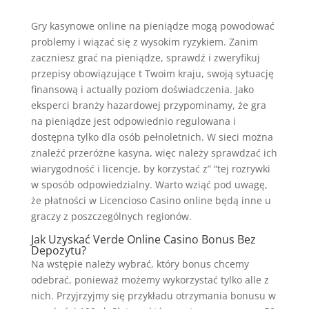
Gry kasynowe online na pieniądze mogą powodować
problemy i wiązać się z wysokim ryzykiem. Zanim
zaczniesz grać na pieniądze, sprawdź i zweryfikuj
przepisy obowiązujące t Twoim kraju, swoją sytuację
finansową i actually poziom doświadczenia. Jako
eksperci branży hazardowej przypominamy, że gra
na pieniądze jest odpowiednio regulowana i
dostępna tylko dla osób pełnoletnich. W sieci można
znaleźć przeróżne kasyna, więc należy sprawdzać ich
wiarygodność i licencje, by korzystać z” “tej rozrywki
w sposób odpowiedzialny. Warto wziąć pod uwagę,
że płatności w Licencioso Casino online będą inne u
graczy z poszczególnych regionów.
Jak Uzyskać Verde Online Casino Bonus Bez
Depozytu?
Na wstępie należy wybrać, który bonus chcemy
odebrać, ponieważ możemy wykorzystać tylko alle z
nich. Przyjrzyjmy się przykładu otrzymania bonusu w