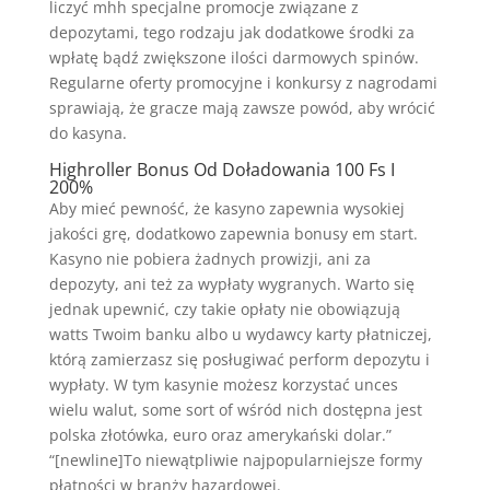
liczyć mhh specjalne promocje związane z
depozytami, tego rodzaju jak dodatkowe środki za
wpłatę bądź zwiększone ilości darmowych spinów.
Regularne oferty promocyjne i konkursy z nagrodami
sprawiają, że gracze mają zawsze powód, aby wrócić
do kasyna.
Highroller Bonus Od Doładowania 100 Fs I
200%
Aby mieć pewność, że kasyno zapewnia wysokiej
jakości grę, dodatkowo zapewnia bonusy em start.
Kasyno nie pobiera żadnych prowizji, ani za
depozyty, ani też za wypłaty wygranych. Warto się
jednak upewnić, czy takie opłaty nie obowiązują
watts Twoim banku albo u wydawcy karty płatniczej,
którą zamierzasz się posługiwać perform depozytu i
wypłaty. W tym kasynie możesz korzystać unces
wielu walut, some sort of wśród nich dostępna jest
polska złotówka, euro oraz amerykański dolar.”
“[newline]To niewątpliwie najpopularniejsze formy
płatności w branży hazardowej.