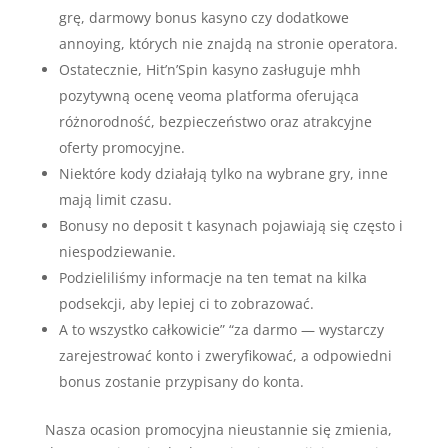
grę, darmowy bonus kasyno czy dodatkowe
annoying, których nie znajdą na stronie operatora.
Ostatecznie, Hit’n’Spin kasyno zasługuje mhh
pozytywną ocenę veoma platforma oferująca
różnorodność, bezpieczeństwo oraz atrakcyjne
oferty promocyjne.
Niektóre kody działają tylko na wybrane gry, inne
mają limit czasu.
Bonusy no deposit t kasynach pojawiają się często i
niespodziewanie.
Podzieliliśmy informacje na ten temat na kilka
podsekcji, aby lepiej ci to zobrazować.
A to wszystko całkowicie” “za darmo — wystarczy
zarejestrować konto i zweryfikować, a odpowiedni
bonus zostanie przypisany do konta.
Nasza ocasion promocyjna nieustannie się zmienia,