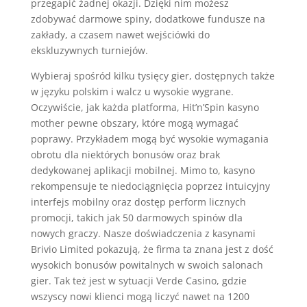
przegapić żadnej okazji. Dzięki nim możesz
zdobywać darmowe spiny, dodatkowe fundusze na
zakłady, a czasem nawet wejściówki do
ekskluzywnych turniejów.
Wybieraj spośród kilku tysięcy gier, dostępnych także
w języku polskim i walcz u wysokie wygrane.
Oczywiście, jak każda platforma, Hit’n’Spin kasyno
mother pewne obszary, które mogą wymagać
poprawy. Przykładem mogą być wysokie wymagania
obrotu dla niektórych bonusów oraz brak
dedykowanej aplikacji mobilnej. Mimo to, kasyno
rekompensuje te niedociągnięcia poprzez intuicyjny
interfejs mobilny oraz dostęp perform licznych
promocji, takich jak 50 darmowych spinów dla
nowych graczy. Nasze doświadczenia z kasynami
Brivio Limited pokazują, że firma ta znana jest z dość
wysokich bonusów powitalnych w swoich salonach
gier. Tak też jest w sytuacji Verde Casino, gdzie
wszyscy nowi klienci mogą liczyć nawet na 1200