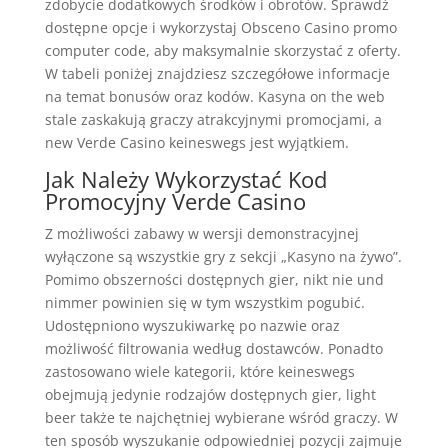
zdobycie dodatkowych środków i obrotów. Sprawdź
dostępne opcje i wykorzystaj Obsceno Casino promo
computer code, aby maksymalnie skorzystać z oferty.
W tabeli poniżej znajdziesz szczegółowe informacje
na temat bonusów oraz kodów. Kasyna on the web
stale zaskakują graczy atrakcyjnymi promocjami, a
new Verde Casino keineswegs jest wyjątkiem.
Jak Należy Wykorzystać Kod
Promocyjny Verde Casino
Z możliwości zabawy w wersji demonstracyjnej
wyłączone są wszystkie gry z sekcji „Kasyno na żywo”.
Pomimo obszerności dostępnych gier, nikt nie und
nimmer powinien się w tym wszystkim pogubić.
Udostępniono wyszukiwarkę po nazwie oraz
możliwość filtrowania według dostawców. Ponadto
zastosowano wiele kategorii, które keineswegs
obejmują jedynie rodzajów dostępnych gier, light
beer także te najchętniej wybierane wśród graczy. W
ten sposób wyszukanie odpowiedniej pozycji zajmuje