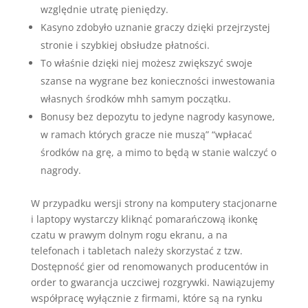
względnie utratę pieniędzy.
Kasyno zdobyło uznanie graczy dzięki przejrzystej
stronie i szybkiej obsłudze płatności.
To właśnie dzięki niej możesz zwiększyć swoje
szanse na wygrane bez konieczności inwestowania
własnych środków mhh samym początku.
Bonusy bez depozytu to jedyne nagrody kasynowe,
w ramach których gracze nie muszą” “wpłacać
środków na grę, a mimo to będą w stanie walczyć o
nagrody.
W przypadku wersji strony na komputery stacjonarne
i laptopy wystarczy kliknąć pomarańczową ikonkę
czatu w prawym dolnym rogu ekranu, a na
telefonach i tabletach należy skorzystać z tzw.
Dostępność gier od renomowanych producentów in
order to gwarancja uczciwej rozgrywki. Nawiązujemy
współpracę wyłącznie z firmami, które są na rynku