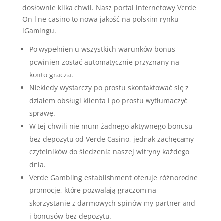
dosłownie kilka chwil. Nasz portal internetowy Verde
On line casino to nowa jakość na polskim rynku
iGamingu.
Po wypełnieniu wszystkich warunków bonus
powinien zostać automatycznie przyznany na
konto gracza.
Niekiedy wystarczy po prostu skontaktować się z
działem obsługi klienta i po prostu wytłumaczyć
sprawę.
W tej chwili nie mum żadnego aktywnego bonusu
bez depozytu od Verde Casino, jednak zachęcamy
czytelników do śledzenia naszej witryny każdego
dnia.
Verde Gambling establishment oferuje różnorodne
promocje, które pozwalają graczom na
skorzystanie z darmowych spinów my partner and
i bonusów bez depozytu.