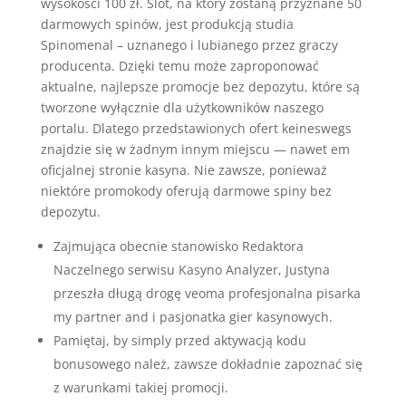
wysokości 100 zł. Slot, na który zostaną przyznane 50
darmowych spinów, jest produkcją studia
Spinomenal – uznanego i lubianego przez graczy
producenta. Dzięki temu może zaproponować
aktualne, najlepsze promocje bez depozytu, które są
tworzone wyłącznie dla użytkowników naszego
portalu. Dlatego przedstawionych ofert keineswegs
znajdzie się w żadnym innym miejscu — nawet em
oficjalnej stronie kasyna. Nie zawsze, ponieważ
niektóre promokody oferują darmowe spiny bez
depozytu.
Zajmująca obecnie stanowisko Redaktora
Naczelnego serwisu Kasyno Analyzer, Justyna
przeszła długą drogę veoma profesjonalna pisarka
my partner and i pasjonatka gier kasynowych.
Pamiętaj, by simply przed aktywacją kodu
bonusowego należ, zawsze dokładnie zapoznać się
z warunkami takiej promocji.