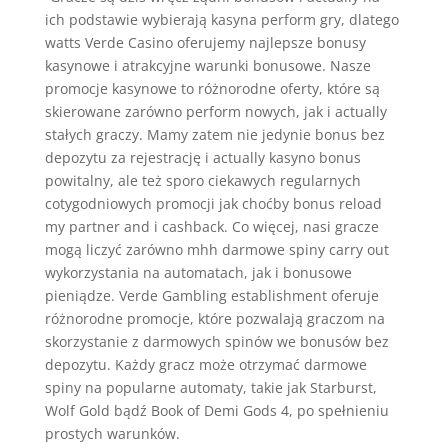
ich podstawie wybierają kasyna perform gry, dlatego
watts Verde Casino oferujemy najlepsze bonusy
kasynowe i atrakcyjne warunki bonusowe. Nasze
promocje kasynowe to różnorodne oferty, które są
skierowane zarówno perform nowych, jak i actually
stałych graczy. Mamy zatem nie jedynie bonus bez
depozytu za rejestrację i actually kasyno bonus
powitalny, ale też sporo ciekawych regularnych
cotygodniowych promocji jak choćby bonus reload
my partner and i cashback. Co więcej, nasi gracze
mogą liczyć zarówno mhh darmowe spiny carry out
wykorzystania na automatach, jak i bonusowe
pieniądze. Verde Gambling establishment oferuje
różnorodne promocje, które pozwalają graczom na
skorzystanie z darmowych spinów we bonusów bez
depozytu. Każdy gracz może otrzymać darmowe
spiny na popularne automaty, takie jak Starburst,
Wolf Gold bądź Book of Demi Gods 4, po spełnieniu
prostych warunków.