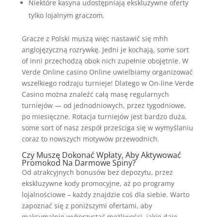
Niektóre kasyna udostępniają ekskluzywne oferty
tylko lojalnym graczom.
Gracze z Polski muszą więc nastawić się mhh
anglojęzyczną rozrywkę. Jedni je kochają, some sort
of inni przechodzą obok nich zupełnie obojętnie. W
Verde Online casino Online uwielbiamy organizować
wszelkiego rodzaju turnieje! Dlatego w On-line Verde
Casino można znaleźć całą masę regularnych
turniejów — od jednodniowych, przez tygodniowe,
po miesięczne. Rotacja turniejów jest bardzo duża,
some sort of nasz zespół prześciga się w wymyślaniu
coraz to nowszych motywów przewodnich.
Czy Muszę Dokonać Wpłaty, Aby Aktywować
Promokod Na Darmowe Spiny?
Od atrakcyjnych bonusów bez depozytu, przez
ekskluzywne kody promocyjne, aż po programy
lojalnościowe – każdy znajdzie coś dla siebie. Warto
zapoznać się z poniższymi ofertami, aby
maksymalnie wykorzystać możliwości, jakie daje