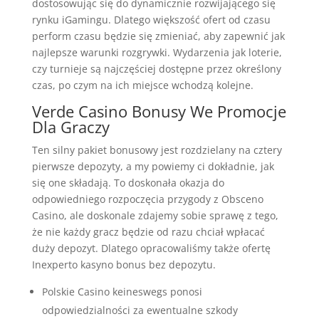
dostosowując się do dynamicznie rozwijającego się
rynku iGamingu. Dlatego większość ofert od czasu
perform czasu będzie się zmieniać, aby zapewnić jak
najlepsze warunki rozgrywki. Wydarzenia jak loterie,
czy turnieje są najczęściej dostępne przez określony
czas, po czym na ich miejsce wchodzą kolejne.
Verde Casino Bonusy We Promocje
Dla Graczy
Ten silny pakiet bonusowy jest rozdzielany na cztery
pierwsze depozyty, a my powiemy ci dokładnie, jak
się one składają. To doskonała okazja do
odpowiedniego rozpoczęcia przygody z Obsceno
Casino, ale doskonale zdajemy sobie sprawę z tego,
że nie każdy gracz będzie od razu chciał wpłacać
duży depozyt. Dlatego opracowaliśmy także ofertę
Inexperto kasyno bonus bez depozytu.
Polskie Casino keineswegs ponosi
odpowiedzialności za ewentualne szkody