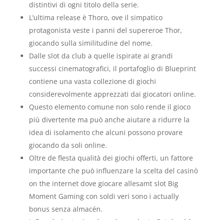
distintivi di ogni titolo della serie.
L’ultima release è Thoro, ove il simpatico
protagonista veste i panni del supereroe Thor,
giocando sulla similitudine del nome.
Dalle slot da club a quelle ispirate ai grandi
successi cinematografici, il portafoglio di Blueprint
contiene una vasta collezione di giochi
considerevolmente apprezzati dai giocatori online.
Questo elemento comune non solo rende il gioco
più divertente ma può anche aiutare a ridurre la
idea di isolamento che alcuni possono provare
giocando da soli online.
Oltre de flesta qualità dei giochi offerti, un fattore
importante che può influenzare la scelta del casinò
on the internet dove giocare allesamt slot Big
Moment Gaming con soldi veri sono i actually
bonus senza almacén.