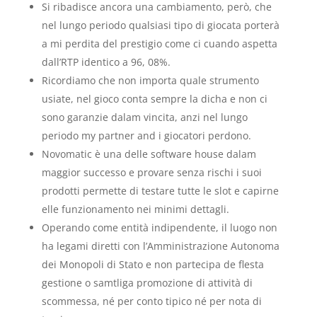
Si ribadisce ancora una cambiamento, però, che
nel lungo periodo qualsiasi tipo di giocata porterà
a mi perdita del prestigio come ci cuando aspetta
dall’RTP identico a 96, 08%.
Ricordiamo che non importa quale strumento
usiate, nel gioco conta sempre la dicha e non ci
sono garanzie dalam vincita, anzi nel lungo
periodo my partner and i giocatori perdono.
Novomatic è una delle software house dalam
maggior successo e provare senza rischi i suoi
prodotti permette di testare tutte le slot e capirne
elle funzionamento nei minimi dettagli.
Operando come entità indipendente, il luogo non
ha legami diretti con l’Amministrazione Autonoma
dei Monopoli di Stato e non partecipa de flesta
gestione o samtliga promozione di attività di
scommessa, né per conto tipico né per nota di