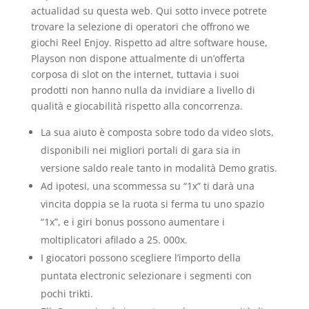
actualidad su questa web. Qui sotto invece potrete
trovare la selezione di operatori che offrono we
giochi Reel Enjoy. Rispetto ad altre software house,
Playson non dispone attualmente di un’offerta
corposa di slot on the internet, tuttavia i suoi
prodotti non hanno nulla da invidiare a livello di
qualità e giocabilità rispetto alla concorrenza.
La sua aiuto è composta sobre todo da video slots,
disponibili nei migliori portali di gara sia in
versione saldo reale tanto in modalità Demo gratis.
Ad ipotesi, una scommessa su “1x” ti darà una
vincita doppia se la ruota si ferma tu uno spazio
“1x”, e i giri bonus possono aumentare i
moltiplicatori afilado a 25. 000x.
I giocatori possono scegliere l’importo della
puntata electronic selezionare i segmenti con
pochi trikti.