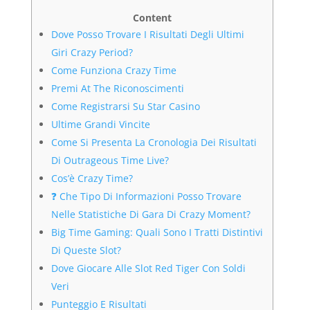
Content
Dove Posso Trovare I Risultati Degli Ultimi
Giri Crazy Period?
Come Funziona Crazy Time
Premi At The Riconoscimenti
Come Registrarsi Su Star Casino
Ultime Grandi Vincite
Come Si Presenta La Cronologia Dei Risultati
Di Outrageous Time Live?
Cos’è Crazy Time?
❓ Che Tipo Di Informazioni Posso Trovare
Nelle Statistiche Di Gara Di Crazy Moment?
Big Time Gaming: Quali Sono I Tratti Distintivi
Di Queste Slot?
Dove Giocare Alle Slot Red Tiger Con Soldi
Veri
Punteggio E Risultati