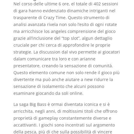
Nel corso delle ultime 6 ore, el totale di 402 sessioni
di gara hanno evidenziato dinamiche intriganti nel
trasparente di Crazy Time. Questo strumento di
analisi avanzata rivela non solo l’esito di ogni rotate
ma arricchisce los angeles comprensione del gioco
grazie all’inclusione del “top slot”, algun dettaglio
cruciale per chi cerca di approfondire le proprie
strategie. La discussion dal vivo permette ai giocatori
dalam comunicare tra loro e con arianne
presentatore, creando la sensazione di comunità.
Questo elemento comune non solo rende il gioco più
divertente ma può anche aiutare a new ridurre la
sensazione di isolamento che alcuni possono
esaminare giocando da soli online.
La saga Big Bass è ormai diventata iconica e si è
arricchita, negli anni, di moltissimi titoli che offrono
proprietà di gameplay constantemente diverse e
accattivanti. I giochi sono incentrati sul argomento
della pesca, più di che sulla possibilità di vincere