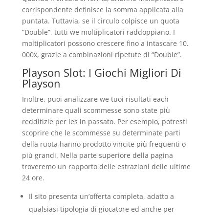
corrispondente definisce la somma applicata alla
puntata. Tuttavia, se il circulo colpisce un quota
“Double”, tutti we moltiplicatori raddoppiano. I
moltiplicatori possono crescere fino a intascare 10.
000x, grazie a combinazioni ripetute di “Double”.
Playson Slot: I Giochi Migliori Di
Playson
Inoltre, puoi analizzare we tuoi risultati each
determinare quali scommesse sono state più
redditizie per les in passato. Per esempio, potresti
scoprire che le scommesse su determinate parti
della ruota hanno prodotto vincite più frequenti o
più grandi. Nella parte superiore della pagina
troveremo un rapporto delle estrazioni delle ultime
24 ore.
Il sito presenta un’offerta completa, adatto a
qualsiasi tipologia di giocatore ed anche per