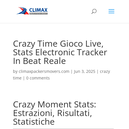
Crazy Time Gioco Live,
Stats Electronic Tracker
In Beat Reale
by
climaxpackersmovers.com
|
Jun 3, 2025
|
crazy
time
|
0 comments
Crazy Moment Stats:
Estrazioni, Risultati,
Statistiche