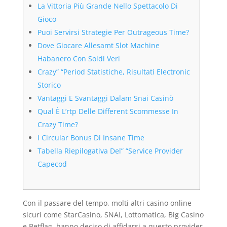
La Vittoria Più Grande Nello Spettacolo Di
Gioco
Puoi Servirsi Strategie Per Outrageous Time?
Dove Giocare Allesamt Slot Machine
Habanero Con Soldi Veri
Crazy” “Period Statistiche, Risultati Electronic
Storico
Vantaggi E Svantaggi Dalam Snai Casinò
Qual È L’rtp Delle Different Scommesse In
Crazy Time?
I Circular Bonus Di Insane Time
Tabella Riepilogativa Del” “Service Provider
Capecod
Con il passare del tempo, molti altri casino online
sicuri come StarCasino, SNAI, Lottomatica, Big Casino
e Betflag, hanno deciso di affidarsi a questo provider