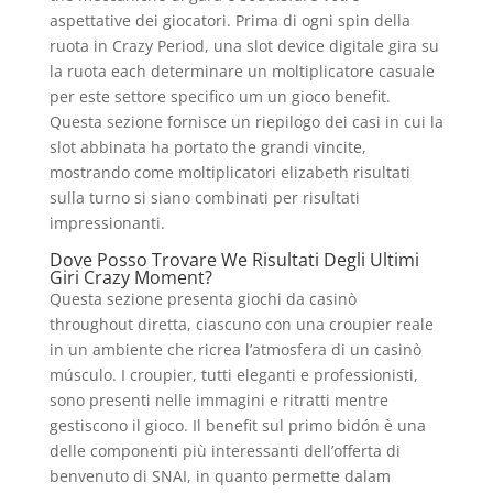
aspettative dei giocatori. Prima di ogni spin della
ruota in Crazy Period, una slot device digitale gira su
la ruota each determinare un moltiplicatore casuale
per este settore specifico um un gioco benefit.
Questa sezione fornisce un riepilogo dei casi in cui la
slot abbinata ha portato the grandi vincite,
mostrando come moltiplicatori elizabeth risultati
sulla turno si siano combinati per risultati
impressionanti.
Dove Posso Trovare We Risultati Degli Ultimi
Giri Crazy Moment?
Questa sezione presenta giochi da casinò
throughout diretta, ciascuno con una croupier reale
in un ambiente che ricrea l’atmosfera di un casinò
músculo. I croupier, tutti eleganti e professionisti,
sono presenti nelle immagini e ritratti mentre
gestiscono il gioco. Il benefit sul primo bidón è una
delle componenti più interessanti dell’offerta di
benvenuto di SNAI, in quanto permette dalam