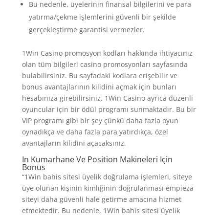
Bu nedenle, üyelerinin finansal bilgilerini ve para
yatırma/çekme işlemlerini güvenli bir şekilde
gerçekleştirme garantisi vermezler.
1Win Casino promosyon kodları hakkında ihtiyacınız
olan tüm bilgileri casino promosyonları sayfasında
bulabilirsiniz. Bu sayfadaki kodlara erişebilir ve
bonus avantajlarının kilidini açmak için bunları
hesabınıza girebilirsiniz. 1Win Casino ayrıca düzenli
oyuncular için bir ödül programı sunmaktadır. Bu bir
VIP programı gibi bir şey çünkü daha fazla oyun
oynadıkça ve daha fazla para yatırdıkça, özel
avantajların kilidini açacaksınız.
In Kumarhane Ve Position Makineleri Için
Bonus
“1Win bahis sitesi üyelik doğrulama işlemleri, siteye
üye olunan kişinin kimliğinin doğrulanması empieza
siteyi daha güvenli hale getirme amacına hizmet
etmektedir. Bu nedenle, 1Win bahis sitesi üyelik