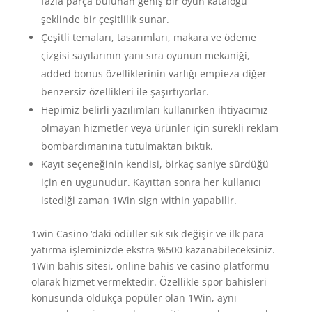
fazla parça bulunan geniş bir oyun kataloğu
şeklinde bir çeşitlilik sunar.
Çeşitli temaları, tasarımları, makara ve ödeme
çizgisi sayılarının yanı sıra oyunun mekaniği,
added bonus özelliklerinin varlığı empieza diğer
benzersiz özellikleri ile şaşırtıyorlar.
Hepimiz belirli yazılımları kullanırken ihtiyacımız
olmayan hizmetler veya ürünler için sürekli reklam
bombardımanına tutulmaktan bıktık.
Kayıt seçeneğinin kendisi, birkaç saniye sürdüğü
için en uygunudur. Kayıttan sonra her kullanıcı
istediği zaman 1Win sign within yapabilir.
1win Casino ‘daki ödüller sık sık değişir ve ilk para
yatırma işleminizde ekstra %500 kazanabileceksiniz.
1Win bahis sitesi, online bahis ve casino platformu
olarak hizmet vermektedir. Özellikle spor bahisleri
konusunda oldukça popüler olan 1Win, aynı