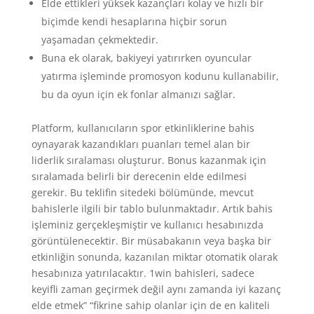
Elde ettikleri yüksek kazançları kolay ve hızlı bir
biçimde kendi hesaplarına hiçbir sorun
yaşamadan çekmektedir.
Buna ek olarak, bakiyeyi yatırırken oyuncular
yatırma işleminde promosyon kodunu kullanabilir,
bu da oyun için ek fonlar almanızı sağlar.
Platform, kullanıcıların spor etkinliklerine bahis
oynayarak kazandıkları puanları temel alan bir
liderlik sıralaması oluşturur. Bonus kazanmak için
sıralamada belirli bir derecenin elde edilmesi
gerekir. Bu teklifin sitedeki bölümünde, mevcut
bahislerle ilgili bir tablo bulunmaktadır. Artık bahis
işleminiz gerçekleşmiştir ve kullanıcı hesabınızda
görüntülenecektir. Bir müsabakanın veya başka bir
etkinliğin sonunda, kazanılan miktar otomatik olarak
hesabınıza yatırılacaktır. 1win bahisleri, sadece
keyifli zaman geçirmek değil aynı zamanda iyi kazanç
elde etmek” “fikrine sahip olanlar için de en kaliteli