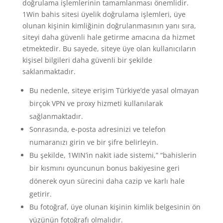
doğrulama işlemlerinin tamamlanması önemlidir.
1Win bahis sitesi üyelik doğrulama işlemleri, üye
olunan kişinin kimliğinin doğrulanmasının yanı sıra,
siteyi daha güvenli hale getirme amacına da hizmet
etmektedir. Bu sayede, siteye üye olan kullanıcıların
kişisel bilgileri daha güvenli bir şekilde
saklanmaktadır.
Bu nedenle, siteye erişim Türkiye’de yasal olmayan
birçok VPN ve proxy hizmeti kullanılarak
sağlanmaktadır.
Sonrasında, e-posta adresinizi ve telefon
numaranızı girin ve bir şifre belirleyin.
Bu şekilde, 1WIN’in nakit iade sistemi,” “bahislerin
bir kısmını oyuncunun bonus bakiyesine geri
dönerek oyun sürecini daha cazip ve karlı hale
getirir.
Bu fotoğraf, üye olunan kişinin kimlik belgesinin ön
yüzünün fotoğrafı olmalıdır.