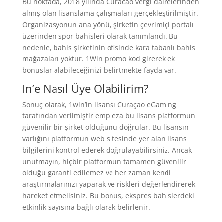
Bu noktada, 2018 yılında Curacao vergi dairelerinden
almış olan lisanslama çalışmaları gerçekleştirilmiştir.
Organizasyonun ana yönü, şirketin çevrimiçi portalı
üzerinden spor bahisleri olarak tanımlandı. Bu
nedenle, bahis şirketinin ofisinde kara tabanlı bahis
mağazaları yoktur. 1Win promo kod girerek ek
bonuslar alabileceğinizi belirtmekte fayda var.
In’e Nasıl Üye Olabilirim?
Sonuç olarak, 1win’in lisansı Curaçao eGaming
tarafından verilmiştir empieza bu lisans platformun
güvenilir bir şirket olduğunu doğrular. Bu lisansın
varlığını platformun web sitesinde yer alan lisans
bilgilerini kontrol ederek doğrulayabilirsiniz. Ancak
unutmayın, hiçbir platformun tamamen güvenilir
olduğu garanti edilemez ve her zaman kendi
araştırmalarınızı yaparak ve riskleri değerlendirerek
hareket etmelisiniz. Bu bonus, ekspres bahislerdeki
etkinlik sayısına bağlı olarak belirlenir.