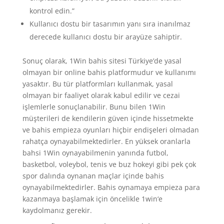
kontrol edin.”
Kullanıcı dostu bir tasarımın yanı sıra inanılmaz
derecede kullanıcı dostu bir arayüze sahiptir.
Sonuç olarak, 1Win bahis sitesi Türkiye’de yasal
olmayan bir online bahis platformudur ve kullanımı
yasaktır. Bu tür platformları kullanmak, yasal
olmayan bir faaliyet olarak kabul edilir ve cezai
işlemlerle sonuçlanabilir. Bunu bilen 1Win
müşterileri de kendilerin güven içinde hissetmekte
ve bahis empieza oyunları hiçbir endişeleri olmadan
rahatça oynayabilmektedirler. En yüksek oranlarla
bahsi 1Win oynayabilmenin yanında futbol,
basketbol, voleybol, tenis ve buz hokeyi gibi pek çok
spor dalında oynanan maçlar içinde bahis
oynayabilmektedirler. Bahis oynamaya empieza para
kazanmaya başlamak için öncelikle 1win‘e
kaydolmanız gerekir.