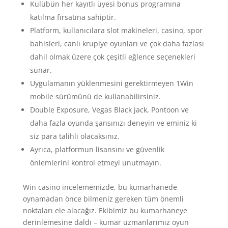
Kulübün her kayıtlı üyesi bonus programına
katılma fırsatına sahiptir.
Platform, kullanıcılara slot makineleri, casino, spor
bahisleri, canlı krupiye oyunları ve çok daha fazlası
dahil olmak üzere çok çeşitli eğlence seçenekleri
sunar.
Uygulamanın yüklenmesini gerektirmeyen 1Win
mobile sürümünü de kullanabilirsiniz.
Double Exposure, Vegas Black jack, Pontoon ve
daha fazla oyunda şansınızı deneyin ve eminiz ki
siz para talihli olacaksınız.
Ayrıca, platformun lisansını ve güvenlik
önlemlerini kontrol etmeyi unutmayın.
Win casino incelememizde, bu kumarhanede
oynamadan önce bilmeniz gereken tüm önemli
noktaları ele alacağız. Ekibimiz bu kumarhaneye
derinlemesine daldı – kumar uzmanlarımız oyun