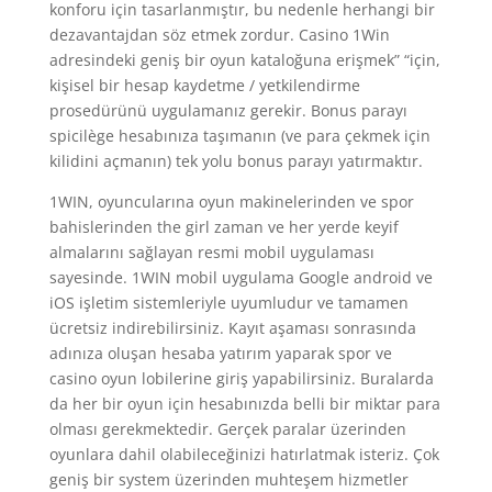
konforu için tasarlanmıştır, bu nedenle herhangi bir
dezavantajdan söz etmek zordur. Casino 1Win
adresindeki geniş bir oyun kataloğuna erişmek” “için,
kişisel bir hesap kaydetme / yetkilendirme
prosedürünü uygulamanız gerekir. Bonus parayı
spicilège hesabınıza taşımanın (ve para çekmek için
kilidini açmanın) tek yolu bonus parayı yatırmaktır.
1WIN, oyuncularına oyun makinelerinden ve spor
bahislerinden the girl zaman ve her yerde keyif
almalarını sağlayan resmi mobil uygulaması
sayesinde. 1WIN mobil uygulama Google android ve
iOS işletim sistemleriyle uyumludur ve tamamen
ücretsiz indirebilirsiniz. Kayıt aşaması sonrasında
adınıza oluşan hesaba yatırım yaparak spor ve
casino oyun lobilerine giriş yapabilirsiniz. Buralarda
da her bir oyun için hesabınızda belli bir miktar para
olması gerekmektedir. Gerçek paralar üzerinden
oyunlara dahil olabileceğinizi hatırlatmak isteriz. Çok
geniş bir system üzerinden muhteşem hizmetler