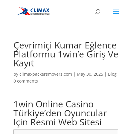
Çevrimiçi Kumar Eğlence
Platformu 1win’e Giriş Ve
Kayıt
by
climaxpackersmovers.com
|
May 30, 2025
|
Blog
|
0 comments
1win Online Casino
Türkiye’den Oyuncular
Için Resmi Web Sitesi