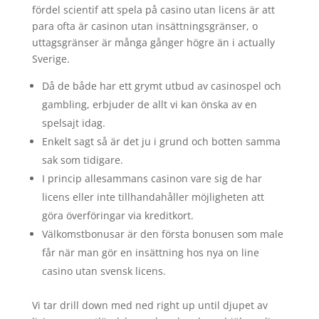
fördel scientif att spela på casino utan licens är att
para ofta är casinon utan insättningsgränser, o
uttagsgränser är många gånger högre än i actually
Sverige.
Då de både har ett grymt utbud av casinospel och
gambling, erbjuder de allt vi kan önska av en
spelsajt idag.
Enkelt sagt så är det ju i grund och botten samma
sak som tidigare.
I princip allesammans casinon vare sig de har
licens eller inte tillhandahåller möjligheten att
göra överföringar via kreditkort.
Välkomstbonusar är den första bonusen som male
får när man gör en insättning hos nya on line
casino utan svensk licens.
Vi tar drill down med ned right up until djupet av