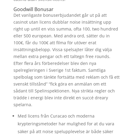
Goodwill Bonusar
Det vanligaste bonuserbjudandet går ut på att
casinot utan licens dubblar noise insättning upp
right up until en viss summa, ofta 100, two hundred
eller 500 european. Med andra ord, sätter du in
100€, får du 100€ att filma för utöver erat
insättningsbelopp. Vissa spelsajter låter dig välja
mellan extra pengar och ett taltegn free rounds.
Efter flera års förberedelser blev den nya
spelregleringen i Sverige 1st faktum. Samtliga
spelbolag som tänkte fortsätta med reklam och få ett
svenskt tillstånd” “fick göra en anmälan om ett
sådant till Spelinspektionen. Nya strikta regler och
trädde i energi blev inte direkt en succé dreary
spelarna.
Med licens från Curacao och moderna
krypteringsmetoder har mulighed for at du vara
säker på att noise spelupplevelse är både säker