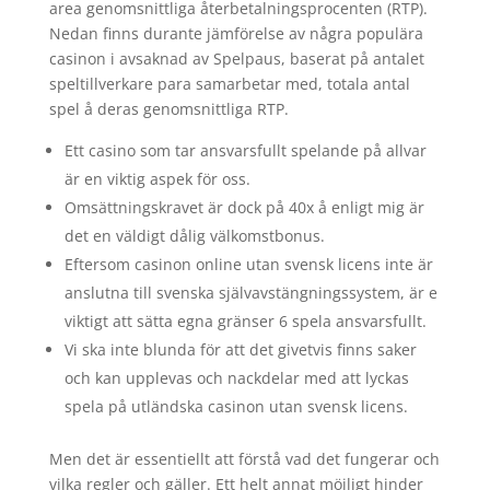
area genomsnittliga återbetalningsprocenten (RTP).
Nedan finns durante jämförelse av några populära
casinon i avsaknad av Spelpaus, baserat på antalet
speltillverkare para samarbetar med, totala antal
spel å deras genomsnittliga RTP.
Ett casino som tar ansvarsfullt spelande på allvar
är en viktig aspek för oss.
Omsättningskravet är dock på 40x å enligt mig är
det en väldigt dålig välkomstbonus.
Eftersom casinon online utan svensk licens inte är
anslutna till svenska självavstängningssystem, är e
viktigt att sätta egna gränser 6 spela ansvarsfullt.
Vi ska inte blunda för att det givetvis finns saker
och kan upplevas och nackdelar med att lyckas
spela på utländska casinon utan svensk licens.
Men det är essentiellt att förstå vad det fungerar och
vilka regler och gäller. Ett helt annat möjligt hinder