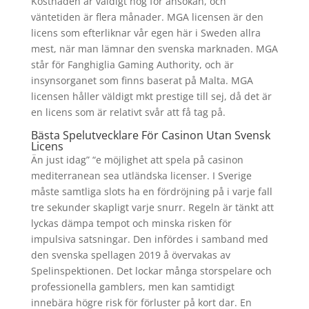
Kostnaden är väldigt hög för ansökan, och
väntetiden är flera månader. MGA licensen är den
licens som efterliknar vår egen här i Sweden allra
mest, när man lämnar den svenska marknaden. MGA
står för Fanghiglia Gaming Authority, och är
insynsorganet som finns baserat på Malta. MGA
licensen håller väldigt mkt prestige till sej, då det är
en licens som är relativt svår att få tag på.
Bästa Spelutvecklare För Casinon Utan Svensk
Licens
Än just idag” “e möjlighet att spela på casinon
mediterranean sea utländska licenser. I Sverige
måste samtliga slots ha en fördröjning på i varje fall
tre sekunder skapligt varje snurr. Regeln är tänkt att
lyckas dämpa tempot och minska risken för
impulsiva satsningar. Den infördes i samband med
den svenska spellagen 2019 å övervakas av
Spelinspektionen. Det lockar många storspelare och
professionella gamblers, men kan samtidigt
innebära högre risk för förluster på kort dar. En