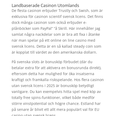
Landbaserade Casinon Utomlands
De flesta casinon erbjuder Trustly och Swish, som är
exklusiva för casinon scientif svensk licens. Det finns
dock många casinon som också erbjuder e-
plånböcker som PayPal” “å Skrill. Här innehåller jag
samlat några nackdelar som är bra att fixa i åtanke
när man spelar på ett online on line casino med
svensk licens. Detta är en så kallad steady coin som
är kopplat till värdet av den amerikanska dollarn.
På svenska slots är bonusköp förbudet (där du
betalar extra för att aktivera en bonusrunda direkt),
eftersom detta har mulighed for öka insatserna
kraftigt och framkalla riskspelande. Hos flera casinon
utan svensk licens i 2025 är bonusköp betydligt
vanligare. Du kan exempelvis hitta spel med köp av
totally free spins-funktioner, vilket både medför
större vinstpotential och högre chance. Estland har
på senare år blivit ett allt mera populärt val för EU
casino utan svensk licens.