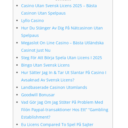
Casino Utan Svensk Licens 2025 – Bästa
Casinon Utan Spelpaus
Lyllo Casino
Hur Du Stänger Av Dig På Nätcasinon Utan
Spelpaus
Megaslot On Line Casino – Bästa Utländska
Casinot Just Nu
Steg För Att Börja Spela Utan Licens I 2025
Bingo Utan Svensk Licens
Hur Sätter Jag In & Tar Ut Slantar På Casino I
Avsaknad Av Svensk Licens?
Landbaserade Casinon Utomlands
Goodwill Bonusar
Vad Gör Jag Om Jag Stöter På Problem Med
Filón Paypal-transaktioner Hos Ett” “Gambling
Establishment?
Eu Licens Compared To Spel På Sajter