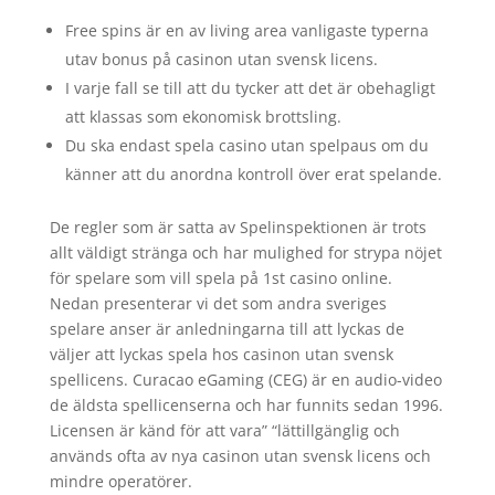
Free spins är en av living area vanligaste typerna
utav bonus på casinon utan svensk licens.
I varje fall se till att du tycker att det är obehagligt
att klassas som ekonomisk brottsling.
Du ska endast spela casino utan spelpaus om du
känner att du anordna kontroll över erat spelande.
De regler som är satta av Spelinspektionen är trots
allt väldigt stränga och har mulighed for strypa nöjet
för spelare som vill spela på 1st casino online.
Nedan presenterar vi det som andra sveriges
spelare anser är anledningarna till att lyckas de
väljer att lyckas spela hos casinon utan svensk
spellicens. Curacao eGaming (CEG) är en audio-video
de äldsta spellicenserna och har funnits sedan 1996.
Licensen är känd för att vara” “lättillgänglig och
används ofta av nya casinon utan svensk licens och
mindre operatörer.