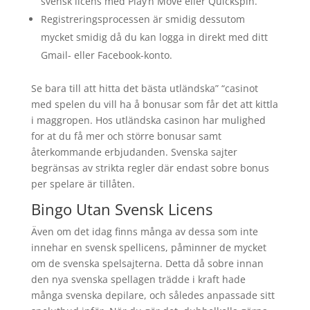
svensk licens med Play’n Move eller Quickspin.
Registreringsprocessen är smidig dessutom
mycket smidig då du kan logga in direkt med ditt
Gmail- eller Facebook-konto.
Se bara till att hitta det bästa utländska” “casinot
med spelen du vill ha å bonusar som får det att kittla
i maggropen. Hos utländska casinon har mulighed
for at du få mer och större bonusar samt
återkommande erbjudanden. Svenska sajter
begränsas av strikta regler där endast sobre bonus
per spelare är tillåten.
Bingo Utan Svensk Licens
Även om det idag finns många av dessa som inte
innehar en svensk spellicens, påminner de mycket
om de svenska spelsajterna. Detta då sobre innan
den nya svenska spellagen trädde i kraft hade
många svenska depilare, och således anpassade sitt