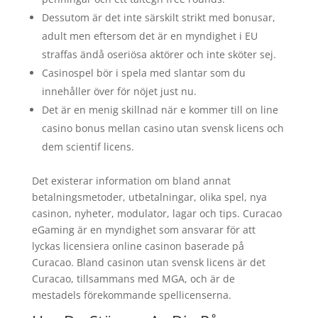
Dessutom är det inte särskilt strikt med bonusar,
adult men eftersom det är en myndighet i EU
straffas ändå oseriösa aktörer och inte sköter sej.
Casinospel bör i spela med slantar som du
innehåller över för nöjet just nu.
Det är en menig skillnad när e kommer till on line
casino bonus mellan casino utan svensk licens och
dem scientif licens.
Det existerar information om bland annat
betalningsmetoder, utbetalningar, olika spel, nya
casinon, nyheter, modulator, lagar och tips. Curacao
eGaming är en myndighet som ansvarar för att
lyckas licensiera online casinon baserade på
Curacao. Bland casinon utan svensk licens är det
Curacao, tillsammans med MGA, och är de
mestadels förekommande spellicenserna.