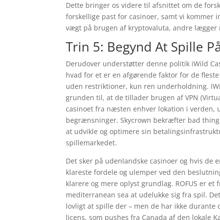
Dette bringer os videre til afsnittet om de for
forskellige past for casinoer, samt vi kommer 
vægt på brugen af kryptovaluta, andre lægger m
Trin 5: Begynd At Spille 
Derudover understøtter denne politik iWild Casi
hvad for et er en afgørende faktor for de flest
uden restriktioner, kun ren underholdning. IWil
grunden til, at de tillader brugen af VPN (Virtu
casinoet fra næsten enhver lokation i verden, 
begrænsninger. Skycrown bekræfter bad thing 
at udvikle og optimere sin betalingsinfrastr
spillemarkedet.
Det sker på udenlandske casinoer og hvis de er
klareste fordele og ulemper ved den beslutnin
klarere og mere oplyst grundlag. ROFUS er et fr
mediterranean sea at udelukke sig fra spil. De
lovligt at spille der – men de har ikke durant
licens, som pushes fra Canada af den lokale