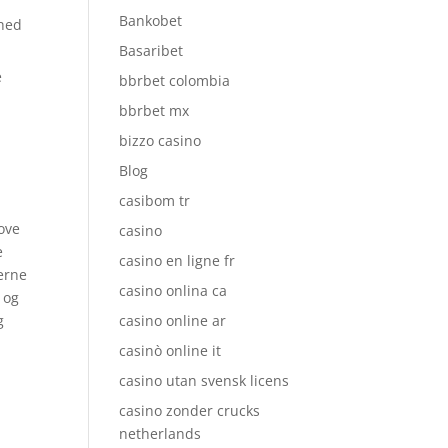
Bankobet
nhed
Basaribet
e
bbrbet colombia
bbrbet mx
bizzo casino
Blog
casibom tr
love
casino
e
casino en ligne fr
erne
casino onlina ca
 og
g
casino online ar
casinò online it
casino utan svensk licens
casino zonder crucks
netherlands