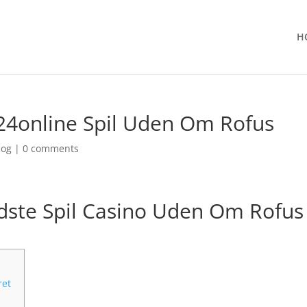
H
24online Spil Uden Om Rofus
log
|
0 comments
dste Spil Casino Uden Om Rofus
ret