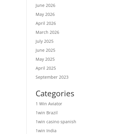
June 2026
May 2026
April 2026
March 2026
July 2025
June 2025
May 2025
April 2025
September 2023
Categories
1 Win Aviator
1win Brazil
1win casino spanish
1win India