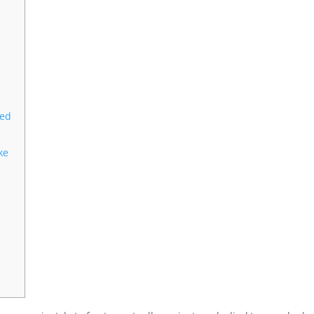
Ved
ke