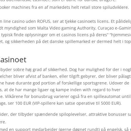
poker machines fra en af markedets helt retail store spiludviklere.
on line casino uden ROFUS, ser at tjekke casinoets licens. Et pålideli
kendt myndighed som Malta Video gaming Authority, Curaçao e-Gami
 typisk finde oplysninger om et casinos licens på deres” “hjemmesi
et, og sikkerheden på det danske spillemarked er dermed helt i to
Casinoet
byder sobre høj grad af sikkerhed. Dog har mulighed for der i nog
her bliver afvist af banken, eller tilgift gebyrer, der bliver pålagt
erne have durante god portion af forskellige sportsgrene. Udover de
 os, at de har mange ligaer og kampe inden with regard to hver
. Vilkårene for bonusbrug varierer også fra en spilleautomat unti
, ser 100 EUR (VIP-spillere kan satse operative til 5000 EUR).
der, der tilbyder spændende spiloplevelser, attraktive bonusser 
ere.
 med en support medarbejder (gerne døgnet rundt) på engelsk, så