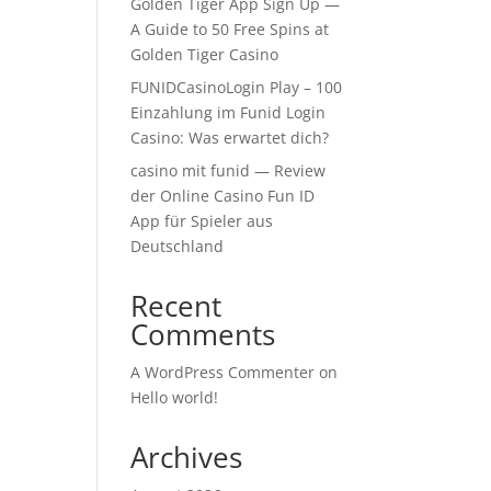
Golden Tiger App Sign Up —
A Guide to 50 Free Spins at
Golden Tiger Casino
FUNIDCasinoLogin Play – 100
Einzahlung im Funid Login
Casino: Was erwartet dich?
casino mit funid — Review
der Online Casino Fun ID
App für Spieler aus
Deutschland
Recent
Comments
A WordPress Commenter
on
Hello world!
Archives