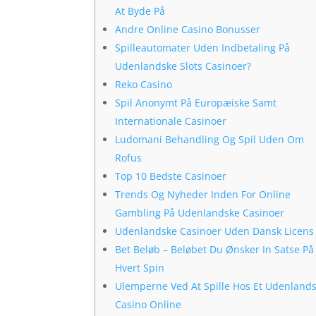
At Byde På
Andre Online Casino Bonusser
Spilleautomater Uden Indbetaling På
Udenlandske Slots Casinoer?
Reko Casino
Spil Anonymt På Europæiske Samt
Internationale Casinoer
Ludomani Behandling Og Spil Uden Om
Rofus
Top 10 Bedste Casinoer
Trends Og Nyheder Inden For Online
Gambling På Udenlandske Casinoer
Udenlandske Casinoer Uden Dansk Licens
Bet Beløb – Beløbet Du Ønsker In Satse På
Hvert Spin
Ulemperne Ved At Spille Hos Et Udenland
Casino Online