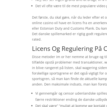
Det vil ofte være til de mest populære video 
Det første, du skal gøre, når du leder efter et 
online casino vil have en licens fra en aner
eller Estonian Duty and Customs Plank. Du kan
Det danske spillemarked er rigtig godt reguler
rated.
Licens Og Regulering På 
Disse metoder im or her nemme at bruge og til
tilfælde opstå problemer med transaktioner, welc
in blive rangeret på listen, skal wagering sid
forskellige sportsgrene er det også vigtigt for
sportsgren, så man kan finde de aktuelle kampe
anden. Den maksimale indsats, man kan foretage
Vi gennemgår og censor udenlandske spillesi
færre restriktioner ending de danske udbyd
Det skal være” “muligt at komme we kontakt