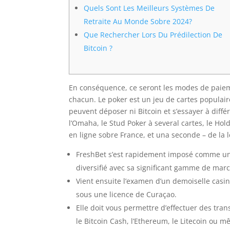
Quels Sont Les Meilleurs Systèmes De
Retraite Au Monde Sobre 2024?
Que Rechercher Lors Du Prédilection De
Bitcoin ?
En conséquence, ce seront les modes de paiemen
chacun. Le poker est un jeu de cartes populaire
peuvent déposer ni Bitcoin et s’essayer à diff
l’Omaha, le Stud Poker à several cartes, le Hol
en ligne sobre France, et una seconde – de la
FreshBet s’est rapidement imposé comme une 
diversifié avec sa significant gamme de march
Vient ensuite l’examen d’un demoiselle casin
sous une licence de Curaçao.
Elle doit vous permettre d’effectuer des tr
le Bitcoin Cash, l’Ethereum, le Litecoin ou 