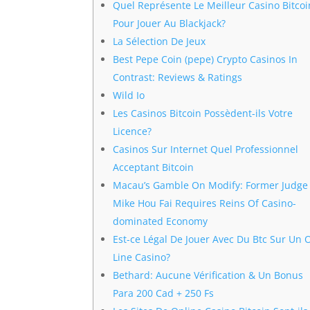
Quel Représente Le Meilleur Casino Bitcoi
Pour Jouer Au Blackjack?
La Sélection De Jeux
Best Pepe Coin (pepe) Crypto Casinos In
Contrast: Reviews & Ratings
Wild Io
Les Casinos Bitcoin Possèdent-ils Votre
Licence?
Casinos Sur Internet Quel Professionnel
Acceptant Bitcoin
Macau’s Gamble On Modify: Former Judge
Mike Hou Fai Requires Reins Of Casino-
dominated Economy
Est-ce Légal De Jouer Avec Du Btc Sur Un 
Line Casino?
Bethard: Aucune Vérification & Un Bonus
Para 200 Cad + 250 Fs