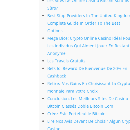
Les Sites De Online Casino Bitcoin Sont-ils
Sûrs?
Best Sipp Providers In The United Kingdo
Complete Guide In Order To The Best
Options
Mega Dice: Crypto Online Casino Idéal Po
Les Individus Qui Aiment Jouer En Restant
Anonyme
Les Travels Gratuits
Bets Io: Reward De Bienvenue De 20% En
Cashback
Retirez Vos Gains En Choisissant La Crypto
monnaie Para Votre Choix
Conclusion: Les Meilleurs Sites De Casino
Bitcoin Classés Doble Bitcoin Com
Créez Este Portefeuille Bitcoin
Lire Nos Avis Devant De Choisir Algun Cry
Casino