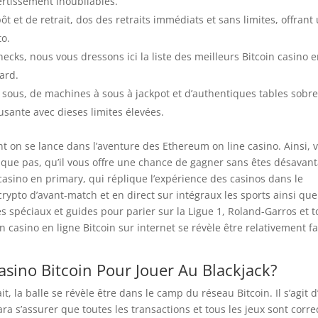
ertissement inoubliables.
ôt et de retrait, dos des retraits immédiats et sans limites, offrant
to.
cks, nous vous dressons ici la liste des meilleurs Bitcoin casino 
ard.
us, de machines à sous à jackpot et d’authentiques tables sobr
sante avec dieses limites élevées.
ant on se lance dans l’aventure des Ethereum on line casino. Ainsi, 
aque pas, qu’il vous offre une chance de gagner sans êtes désavant
sino en primary, qui réplique l’expérience des casinos dans le
rypto d’avant-match et en direct sur intégraux les sports ainsi que
spéciaux et guides pour parier sur la Ligue 1, Roland-Garros et t
 casino en ligne Bitcoin sur internet se révèle être relativement fa
asino Bitcoin Pour Jouer Au Blackjack?
t, la balle se révèle être dans le camp du réseau Bitcoin. Il s’agit 
para s’assurer que toutes les transactions et tous les jeux sont corre