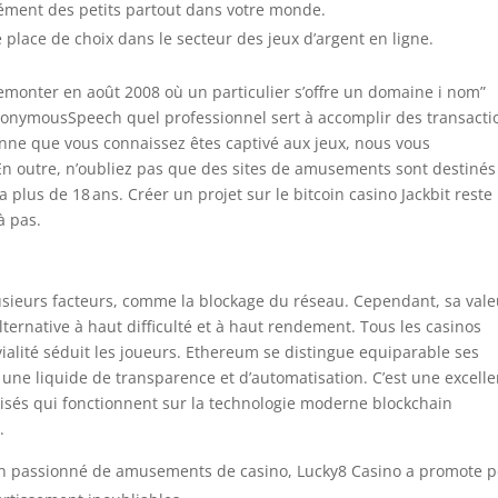
sément des petits partout dans votre monde.
re place de choix dans le secteur des jeux d’argent en ligne.
 remonter en août 2008 où un particulier s’offre un domaine i nom”
 AnonymousSpeech quel professionnel sert à accomplir des transacti
nne que vous connaissez êtes captivé aux jeux, nous vous
n outre, n’oubliez pas que des sites de amusements sont destinés
plus de 18 ans. Créer un projet sur le bitcoin casino Jackbit reste
à pas.
lusieurs facteurs, comme la blockage du réseau. Cependant, sa vale
alternative à haut difficulté et à haut rendement. Tous les casinos
ialité séduit les joueurs. Ethereum se distingue equiparable ses
t une liquide de transparence et d’automatisation. C’est une excell
lisés qui fonctionnent sur la technologie moderne blockchain
/
.
un passionné de amusements de casino, Lucky8 Casino a promote 