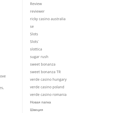
Review
reviewer
ricky casino australia
se
Slots
Slots`
slottica
sugar rush
sweet bonanza
sweet bonanza TR
move
verde casino hungary
verde casino poland
es,
verde casino romania
Новая папка
Швеция