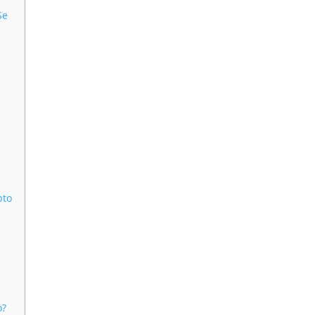
Se
pto
s
o?