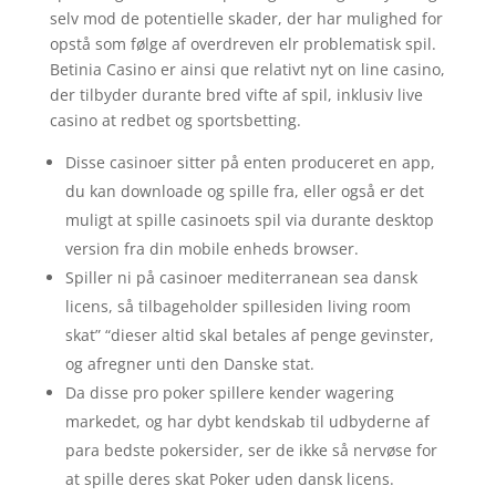
selv mod de potentielle skader, der har mulighed for
opstå som følge af overdreven elr problematisk spil.
Betinia Casino er ainsi que relativt nyt on line casino,
der tilbyder durante bred vifte af spil, inklusiv live
casino at redbet og sportsbetting.
Disse casinoer sitter på enten produceret en app,
du kan downloade og spille fra, eller også er det
muligt at spille casinoets spil via durante desktop
version fra din mobile enheds browser.
Spiller ni på casinoer mediterranean sea dansk
licens, så tilbageholder spillesiden living room
skat” “dieser altid skal betales af penge gevinster,
og afregner unti den Danske stat.
Da disse pro poker spillere kender wagering
markedet, og har dybt kendskab til udbyderne af
para bedste pokersider, ser de ikke så nervøse for
at spille deres skat Poker uden dansk licens.