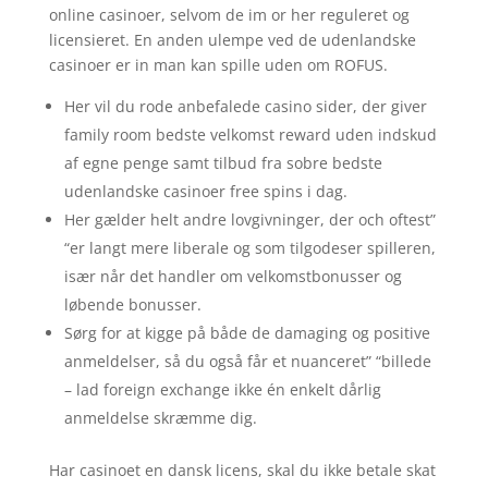
online casinoer, selvom de im or her reguleret og
licensieret. En anden ulempe ved de udenlandske
casinoer er in man kan spille uden om ROFUS.
Her vil du rode anbefalede casino sider, der giver
family room bedste velkomst reward uden indskud
af egne penge samt tilbud fra sobre bedste
udenlandske casinoer free spins i dag.
Her gælder helt andre lovgivninger, der och oftest”
“er langt mere liberale og som tilgodeser spilleren,
især når det handler om velkomstbonusser og
løbende bonusser.
Sørg for at kigge på både de damaging og positive
anmeldelser, så du også får et nuanceret” “billede
– lad foreign exchange ikke én enkelt dårlig
anmeldelse skræmme dig.
Har casinoet en dansk licens, skal du ikke betale skat