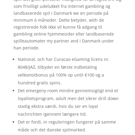
som frivilligt udelukket fra internet gambling og
landbaserede spil i Danmark we en periode på
minimum 6 måneder. Dette betyder, with de
registrerede folk ikke vil kunne få adgang til
gambling online hjemmesider eller landbaserede
spilleautomater my partner and i Danmark under
han periode.
National, och har Curacao eGaming licens nr.
8048/JAZ, tilbyder en første indbetaling
velkomstbonus på 100% op until €100 og a
hundred gratis spins.
Det emergeny room mindre gennemsigtigt end et
loyalitetsprogram, adult men det sikrer drill down
stadig ekstra værdi, hvis du ser en loyal
nachrichten igennem længere tid.
Det er fordi, in reguleringen fungerer på samme
måde och det danske spilmarked.