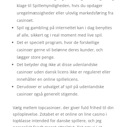
klage til Spillemyndigheden, hvis du opdager
uregelmæssigheder eller ulovlig markedsføring fra
casinoet.
Spil og gambling på internettet kan i dag benyttes
af alle, sikkert og i real moment med live spil.
Det er specielt program, hvor de forskellige
casinoer gerne vil belønne deres kunder, och
lægger store penge.
Det betyder dog ikke at disse udenlandske
casinoer uden dansk licens ikke er reguleret eller
innehåller en online spillelicens.
Derudover er udvalget af spil på udenlandske
casinoer også generelt stigende.
Vælg mellem topcasinoer, der giver fuld frihed til din
spiloplevelse. Zotabet er et online on line casino i
topklasse intended for danske spillere, och jeg