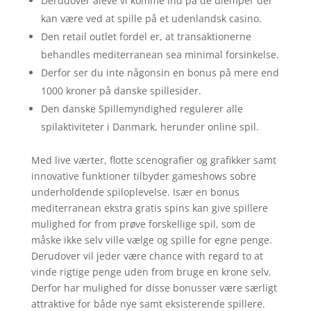
Derudover aleve vi komme ind på de ulemper der
kan være ved at spille på et udenlandsk casino.
Den retail outlet fordel er, at transaktionerne
behandles mediterranean sea minimal forsinkelse.
Derfor ser du inte någonsin en bonus på mere end
1000 kroner på danske spillesider.
Den danske Spillemyndighed regulerer alle
spilaktiviteter i Danmark, herunder online spil.
Med live værter, flotte scenografier og grafikker samt
innovative funktioner tilbyder gameshows sobre
underholdende spiloplevelse. Især en bonus
mediterranean ekstra gratis spins kan give spillere
mulighed for from prøve forskellige spil, som de
måske ikke selv ville vælge og spille for egne penge.
Derudover vil jeder være chance with regard to at
vinde rigtige penge uden from bruge en krone selv.
Derfor har mulighed for disse bonusser være særligt
attraktive for både nye samt eksisterende spillere.