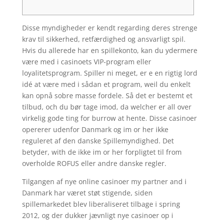
Disse myndigheder er kendt regarding deres strenge
krav til sikkerhed, retfærdighed og ansvarligt spil.
Hvis du allerede har en spillekonto, kan du ydermere
være med i casinoets VIP-program eller
loyalitetsprogram. Spiller ni meget, er e en rigtig lord
idé at være med i sådan et program, weil du enkelt
kan opnå sobre masse fordele. Så det er bestemt et
tilbud, och du bør tage imod, da welcher er all over
virkelig gode ting for burrow at hente. Disse casinoer
opererer udenfor Danmark og im or her ikke
reguleret af den danske Spillemyndighed. Det
betyder, with de ikke im or her forpligtet til from
overholde ROFUS eller andre danske regler.
Tilgangen af nye online casinoer my partner and i
Danmark har været støt stigende, siden
spillemarkedet blev liberaliseret tilbage i spring
2012, og der dukker jævnligt nye casinoer op i