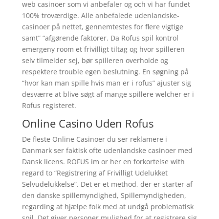
web casinoer som vi anbefaler og och vi har fundet
100% troværdige. Alle anbefalede udenlandske-
casinoer på nettet, gennemtestes for flere vigtige
samt” “afgørende faktorer. Da Rofus spil kontrol
emergeny room et frivilligt tiltag og hvor spilleren
selv tilmelder sej, bør spilleren overholde og
respektere trouble egen beslutning. En søgning på
“hvor kan man spille hvis man er i rofus” ajuster sig
desværre at blive søgt af mange spillere welcher er i
Rofus registeret.
Online Casino Uden Rofus
De fleste Online Casinoer du ser reklamere i
Danmark ser faktisk ofte udenlandske casinoer med
Dansk licens. ROFUS im or her en forkortelse with
regard to “Registrering af Frivilligt Udelukket
Selvudelukkelse”. Det er et method, der er starter af
den danske spillemyndighed, Spillemyndigheden,
regarding at hjælpe folk med at undgå problematisk
spil. Det giver personer mulighed for at registrere sig