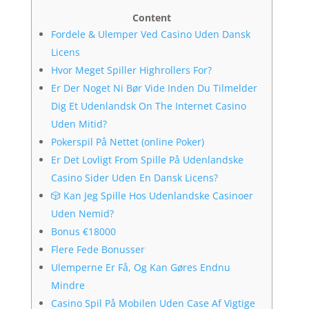
Content
Fordele & Ulemper Ved Casino Uden Dansk
Licens
Hvor Meget Spiller Highrollers For?
Er Der Noget Ni Bør Vide Inden Du Tilmelder
Dig Et Udenlandsk On The Internet Casino
Uden Mitid?
Pokerspil På Nettet (online Poker)
Er Det Lovligt From Spille På Udenlandske
Casino Sider Uden En Dansk Licens?
🎲 Kan Jeg Spille Hos Udenlandske Casinoer
Uden Nemid?
Bonus €18000
Flere Fede Bonusser
Ulemperne Er Få, Og Kan Gøres Endnu
Mindre
Casino Spil På Mobilen Uden Case Af Vigtige