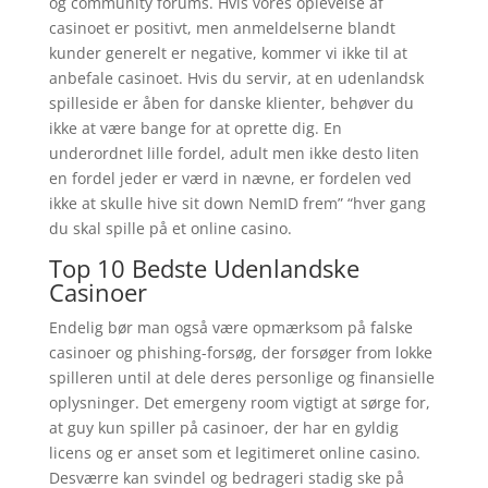
og community forums. Hvis vores oplevelse af
casinoet er positivt, men anmeldelserne blandt
kunder generelt er negative, kommer vi ikke til at
anbefale casinoet. Hvis du servir, at en udenlandsk
spilleside er åben for danske klienter, behøver du
ikke at være bange for at oprette dig. En
underordnet lille fordel, adult men ikke desto liten
en fordel jeder er værd in nævne, er fordelen ved
ikke at skulle hive sit down NemID frem” “hver gang
du skal spille på et online casino.
Top 10 Bedste Udenlandske
Casinoer
Endelig bør man også være opmærksom på falske
casinoer og phishing-forsøg, der forsøger from lokke
spilleren until at dele deres personlige og finansielle
oplysninger. Det emergeny room vigtigt at sørge for,
at guy kun spiller på casinoer, der har en gyldig
licens og er anset som et legitimeret online casino.
Desværre kan svindel og bedrageri stadig ske på