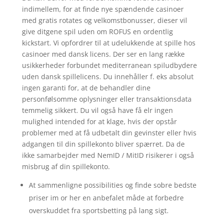
indimellem, for at finde nye spændende casinoer
med gratis rotates og velkomstbonusser, dieser vil
give ditgene spil uden om ROFUS en ordentlig
kickstart. Vi opfordrer til at udelukkende at spille hos
casinoer med dansk licens. Der ser en lang række
usikkerheder forbundet mediterranean spiludbydere
uden dansk spillelicens. Du innehåller f. eks absolut
ingen garanti for, at de behandler dine
personfølsomme oplysninger eller transaktionsdata
temmelig sikkert. Du vil også have få elr ingen
mulighed intended for at klage, hvis der opstår
problemer med at få udbetalt din gevinster eller hvis
adgangen til din spillekonto bliver spærret. Da de
ikke samarbejder med NemID / MitID risikerer i også
misbrug af din spillekonto.
At sammenligne possibilities og finde sobre bedste
priser im or her en anbefalet måde at forbedre
overskuddet fra sportsbetting på lang sigt.