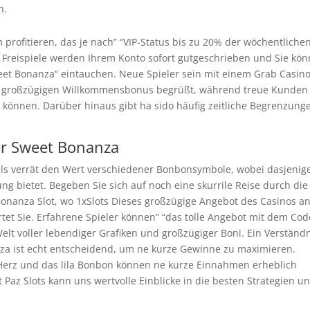
n.
rofitieren, das je nach” “VIP-Status bis zu 20% der wöchentliche
e Freispiele werden Ihrem Konto sofort gutgeschrieben und Sie kö
eet Bonanza“ eintauchen. Neue Spieler sein mit einem Grab Casin
m großzügigen Willkommensbonus begrüßt, während treue Kunden
können. Darüber hinaus gibt ha sido häufig zeitliche Begrenzung
er Sweet Bonanza
els verrät den Wert verschiedener Bonbonsymbole, wobei dasjenig
g bietet. Begeben Sie sich auf noch eine skurrile Reise durch die
Bonanza Slot, wo 1xSlots Dieses großzügige Angebot des Casinos a
rtet Sie. Erfahrene Spieler können” “das tolle Angebot mit dem Cod
lt voller lebendiger Grafiken und großzügiger Boni. Ein Verständ
a ist echt entscheidend, um ne kurze Gewinne zu maximieren.
 Herz und das lila Bonbon können ne kurze Einnahmen erheblich
 Paz Slots kann uns wertvolle Einblicke in die besten Strategien u