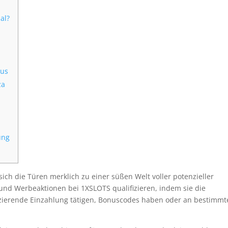
al?
Aus
za
ung
ich die Türen merklich zu einer süßen Welt voller potenzieller
 und Werbeaktionen bei 1XSLOTS qualifizieren, indem sie die
ifizierende Einzahlung tätigen, Bonuscodes haben oder an bestimm