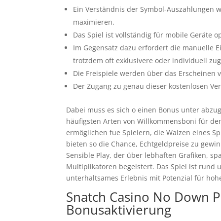
Ein Verständnis der Symbol-Auszahlungen w
maximieren.
Das Spiel ist vollständig für mobile Geräte
Im Gegensatz dazu erfordert die manuelle 
trotzdem oft exklusivere oder individuell z
Die Freispiele werden über das Erscheinen v
Der Zugang zu genau dieser kostenlosen Vers
Dabei muss es sich o einen Bonus unter abzu
häufigsten Arten von Willkommensboni für den 
ermöglichen fue Spielern, die Walzen eines S
bieten so die Chance, Echtgeldpreise zu gewinn
Sensible Play, der über lebhaften Grafiken, 
Multiplikatoren begeistert. Das Spiel ist rund
unterhaltsames Erlebnis mit Potenzial für ho
Snatch Casino No Down P
Bonusaktivierung