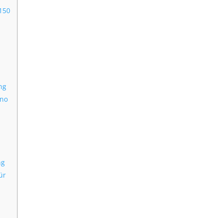
 150
ng
ino
ng
ür