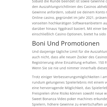
Sobald die Runde beendet ist sowie Gewinne
den Auszahlungsrichtlinien des Casinos abheb
Gewinne anfordern, sobald sie deinem Konto 
Online casino, gegründet im Jahr 2021, präsent
vonseiten hochkarätigen Softwareanbietern au
darüber hinaus Yggdrasil basiert. Mit einer b
einschließlich Casino Optionen, bietet ha sid
Boni Und Promotionen
Und dasjenige tägliche Limit für die Auszahl
auch nicht, dass alle neuen Zocker des Casino
Registrierung ohne Einzahlung erhalten. 150 Fr
Wenn Sie sie nie und nimmer innerhalb dieses
Trotz einiger Verbesserungsmöglichkeiten i am
rundum gelungenes Spielerlebnis mit einem v
eine hervorragende Möglichkeit, das Spielerl
Freispielen ohne Risiko können sowohl neue w
Sweet Bonanza Video poker machines erkunden
Spielern, höhere Gewinne zu erwirtschaften u