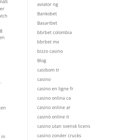
emäß
aviator ng
ner
Bankobet
atch
Basaribet
ng
bbrbet colombia
len
bbrbet mx
bizzo casino
Blog
casibom tr
casino
.
casino en ligne fr
casino onlina ca
casino online ar
ten
casinò online it
casino utan svensk licens
casino zonder crucks
 in