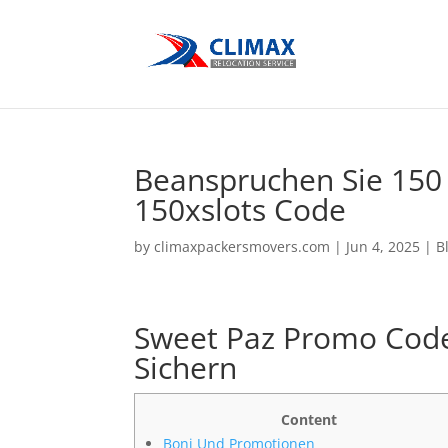
Beanspruchen Sie 150 
150xslots Code
by
climaxpackersmovers.com
|
Jun 4, 2025
|
B
Sweet Paz Promo Code 
Sichern
Content
Boni Und Promotionen