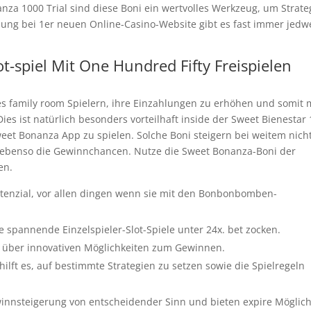
za 1000 Trial sind diese Boni ein wertvolles Werkzeug, um Strate
dung bei 1er neuen Online-Casino-Website gibt es fast immer jed
t-spiel Mit One Hundred Fifty Freispielen
s family room Spielern, ihre Einzahlungen zu erhöhen und somit
ies ist natürlich besonders vorteilhaft inside der Sweet Bienestar
eet Bonanza App zu spielen. Solche Boni steigern bei weitem nich
 ebenso die Gewinnchancen. Nutze die Sweet Bonanza-Boni der
en.
otenzial, vor allen dingen wenn sie mit den Bonbonbomben-
e spannende Einzelspieler-Slot-Spiele unter 24x. bet zocken.
 über innovativen Möglichkeiten zum Gewinnen.
ilft es, auf bestimmte Strategien zu setzen sowie die Spielregeln
innsteigerung von entscheidender Sinn und bieten expire Möglich