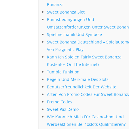
Bonanza
Sweet Bonanza Slot
Bonusbedingungen Und
Umsatzanforderungen Unter Sweet Bona
Spielmechanik Und Symbole
Sweet Bonanza Deutschland – Spielautom
Von Pragmatic Play
Kann Ich Spielen Fairly Sweet Bonanza
Kostenlos On The Internet?
Tumble Funktion
Regeln Und Merkmale Des Slots
Benutzerfreundlichkeit Der Website
Arten Von Promo Codes Für Sweet Bonanz
Promo Codes
Sweet Paz Demo
Wie Kann Ich Mich Für Casino-boni Und
Werbeaktionen Bei 1xslots Qualifizieren?