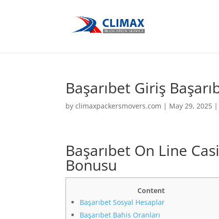
Başarıbet Giriş Başarı
by
climaxpackersmovers.com
|
May 29, 2025
Başarıbet On Line Casi
Bonusu
Content
Başarıbet Sosyal Hesaplar
Başarıbet Bahis Oranları