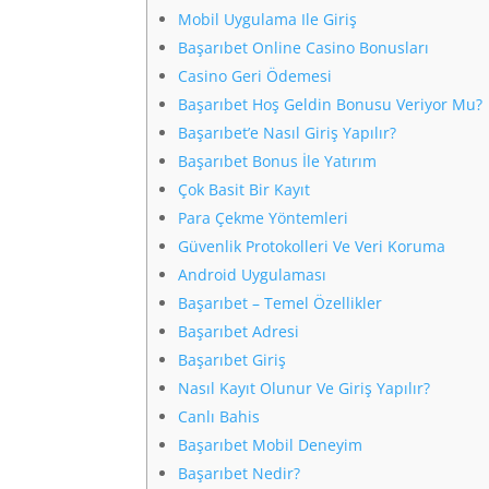
Mobil Uygulama Ile Giriş
Başarıbet Online Casino Bonusları
Casino Geri Ödemesi
Başarıbet Hoş Geldin Bonusu Veriyor Mu?
Başarıbet’e Nasıl Giriş Yapılır?
Başarıbet Bonus İle Yatırım
Çok Basit Bir Kayıt
Para Çekme Yöntemleri
Güvenlik Protokolleri Ve Veri Koruma
Android Uygulaması
Başarıbet – Temel Özellikler
Başarıbet Adresi
Başarıbet Giriş
Nasıl Kayıt Olunur Ve Giriş Yapılır?
Canlı Bahis
Başarıbet Mobil Deneyim
Başarıbet Nedir?