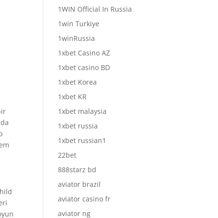
1WIN Official In Russia
1win Turkiye
1winRussia
1xbet Casino AZ
1xbet casino BD
1xbet Korea
1xbet KR
ir
1xbet malaysia
nda
1xbet russia
p
1xbet russian1
lem
22bet
888starz bd
aviator brazil
hild
aviator casino fr
eri
aviator ng
 oyun