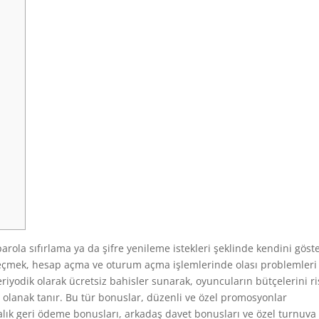
arola sıfırlama ya da şifre yenileme istekleri şeklinde kendini göste
geçmek, hesap açma ve oturum açma işlemlerinde olası problemleri
riyodik olarak ücretsiz bahisler sunarak, oyuncuların bütçelerini r
 olanak tanır. Bu tür bonuslar, düzenli ve özel promosyonlar
alık geri ödeme bonusları, arkadaş davet bonusları ve özel turnuva