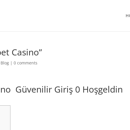
H
bet Casino”
|
Blog
|
0 comments
no ️ Güvenilir Giriş 0 Hoşgeldin