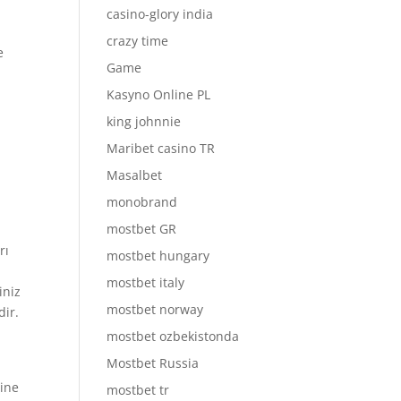
casino-glory india
z
crazy time
e
Game
Kasyno Online PL
king johnnie
Maribet casino TR
Masalbet
monobrand
mostbet GR
rı
mostbet hungary
mostbet italy
iniz
mostbet norway
dir.
mostbet ozbekistonda
Mostbet Russia
sine
mostbet tr