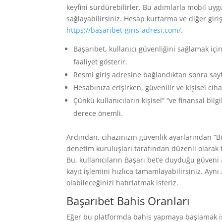
keyfini sürdürebilirler. Bu adımlarla mobil uyg
sağlayabilirsiniz. Hesap kurtarma ve diğer giriş 
https://basaribet-giris-adresi.com/
.
Başarıbet, kullanıcı güvenliğini sağlamak içi
faaliyet gösterir.
Resmi giriş adresine bağlandıktan sonra sayf
Hesabınıza erişirken, güvenilir ve kişisel ci
Çünkü kullanıcıların kişisel” “ve finansal bi
derece önemli.
Ardından, cihazınızın güvenlik ayarlarından “B
denetim kuruluşları tarafından düzenli olarak 
Bu, kullanıcıların Başarı bet’e duyduğu güveni 
kayıt işlemini hızlıca tamamlayabilirsiniz. Ay
olabileceğinizi hatırlatmak isteriz.
Başarıbet Bahis Oranları
Eğer bu platformda bahis yapmaya başlamak ist