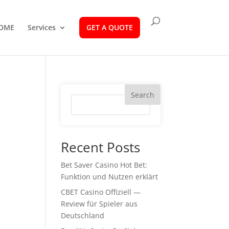
OME
Services
GET A QUOTE
Search
Recent Posts
Bet Saver Casino Hot Bet:
Funktion und Nutzen erklärt
CBET Casino Offiziell —
Review für Spieler aus
Deutschland