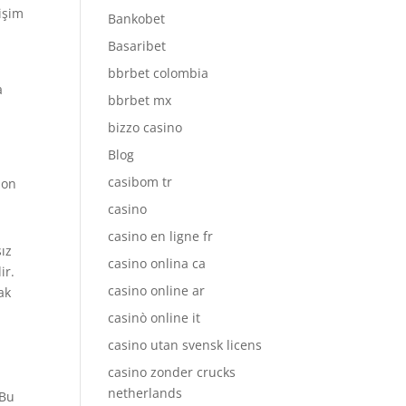
rişim
Bankobet
Basaribet
bbrbet colombia
a
bbrbet mx
bizzo casino
Blog
casibom tr
son
casino
casino en ligne fr
sız
casino onlina ca
ir.
casino online ar
ak
casinò online it
casino utan svensk licens
casino zonder crucks
netherlands
 Bu