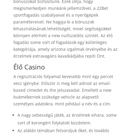
bónuszokat biztosítunk. Ezek célja, hogy
megismerkedjen munkánk jellemzőivel, a 22Bet
sportfogadás szabályaival és a nyerőgépek
paramétereivel. Ne hagyja ki a bónuszok
kihasználásának lehetőségét, mivel segítségükkel
könnyen elérheti a new nullszaldós szintet. Az élő
fogadás some sort of fogadások egy különleges
kategóriája, amely arizona izgalmak örvényébe és az
érzelmek extravagáns kavalkádjába repíti Önt.
Élő Casino
A regisztrációs folyamat kevesebb mint egy percet
vesz igénybe. Először is meg kell adnod az email-
based címedet és the jelszavadat. Emellett a new
bukmékernek szüksége vehicle az alapvető
személyes adatokra, mint például a név és a cím.
A nagy sebességű játék, az érzelmek vihara, some
sort of korongért folytatott küzdelem.
Az alábbi témában felsoroljuk őket, és további