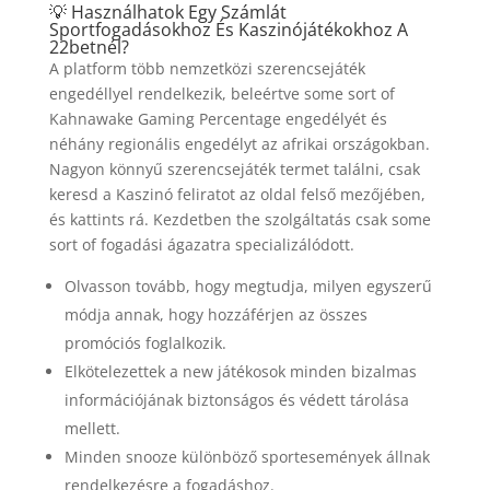
💡 Használhatok Egy Számlát
Sportfogadásokhoz És Kaszinójátékokhoz A
22betnél?
A platform több nemzetközi szerencsejáték
engedéllyel rendelkezik, beleértve some sort of
Kahnawake Gaming Percentage engedélyét és
néhány regionális engedélyt az afrikai országokban.
Nagyon könnyű szerencsejáték termet találni, csak
keresd a Kaszinó feliratot az oldal felső mezőjében,
és kattints rá. Kezdetben the szolgáltatás csak some
sort of fogadási ágazatra specializálódott.
Olvasson tovább, hogy megtudja, milyen egyszerű
módja annak, hogy hozzáférjen az összes
promóciós foglalkozik.
Elkötelezettek a new játékosok minden bizalmas
információjának biztonságos és védett tárolása
mellett.
Minden snooze különböző sportesemények állnak
rendelkezésre a fogadáshoz.