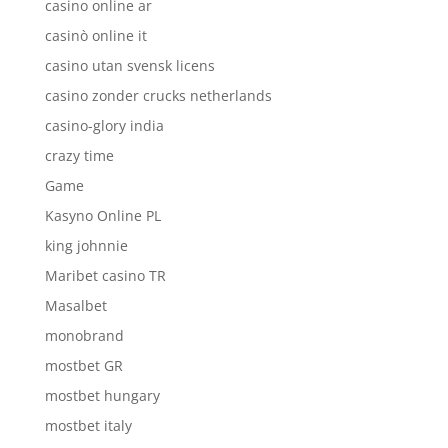
casino online ar
casinò online it
casino utan svensk licens
casino zonder crucks netherlands
casino-glory india
crazy time
Game
Kasyno Online PL
king johnnie
Maribet casino TR
Masalbet
monobrand
mostbet GR
mostbet hungary
mostbet italy