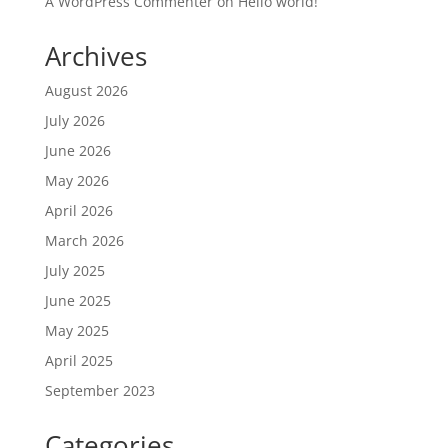
A WordPress Commenter
on
Hello world!
Archives
August 2026
July 2026
June 2026
May 2026
April 2026
March 2026
July 2025
June 2025
May 2025
April 2025
September 2023
Categories