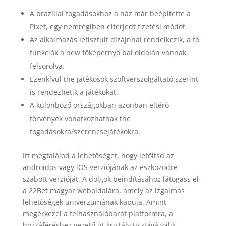
A brazíliai fogadásokhoz a ház már beépítette a
Pixet, egy nemrégiben elterjedt fizetési módot.
Az alkalmazás letisztult dizájnnal rendelkezik, a fő
funkciók a new főképernyő bal oldalán vannak
felsorolva.
Ezenkívül the játékosok szoftverszolgáltató szerint
is rendezhetik a játékokat.
A különböző országokban azonban eltérő
törvények vonatkozhatnak the
fogadásokra/szerencsejátékokra.
Itt megtalálod a lehetőséget, hogy letöltsd az
androidos vagy iOS verziójának az eszközödre
szabott verzióját. A dolgok beindításához látogass el
a 22Bet magyar weboldalára, amely az izgalmas
lehetőségek univerzumának kapuja. Amint
megérkezel a felhasználóbarát platformra, a
hozzáféréshez vezető út kristály tisztává válik.