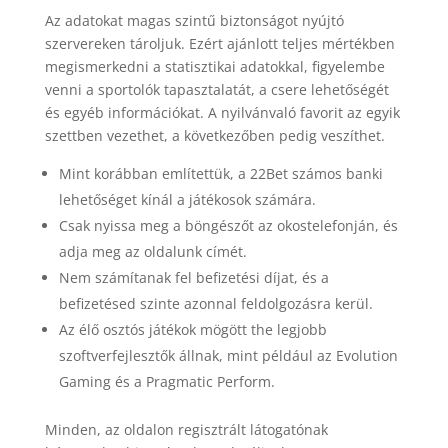
Az adatokat magas szintű biztonságot nyújtó
szervereken tároljuk. Ezért ajánlott teljes mértékben
megismerkedni a statisztikai adatokkal, figyelembe
venni a sportolók tapasztalatát, a csere lehetőségét
és egyéb információkat. A nyilvánvaló favorit az egyik
szettben vezethet, a következőben pedig veszíthet.
Mint korábban említettük, a 22Bet számos banki
lehetőséget kínál a játékosok számára.
Csak nyissa meg a böngészőt az okostelefonján, és
adja meg az oldalunk címét.
Nem számítanak fel befizetési díjat, és a
befizetésed szinte azonnal feldolgozásra kerül.
Az élő osztós játékok mögött the legjobb
szoftverfejlesztők állnak, mint például az Evolution
Gaming és a Pragmatic Perform.
Minden, az oldalon regisztrált látogatónak