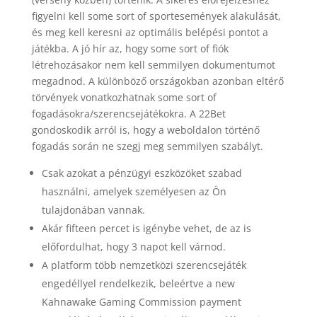
figyelni kell some sort of sportesemények alakulását,
és meg kell keresni az optimális belépési pontot a
játékba. A jó hír az, hogy some sort of fiók
létrehozásakor nem kell semmilyen dokumentumot
megadnod. A különböző országokban azonban eltérő
törvények vonatkozhatnak some sort of
fogadásokra/szerencsejátékokra. A 22Bet
gondoskodik arról is, hogy a weboldalon történő
fogadás során ne szegj meg semmilyen szabályt.
Csak azokat a pénzügyi eszközöket szabad
használni, amelyek személyesen az Ön
tulajdonában vannak.
Akár fifteen percet is igénybe vehet, de az is
előfordulhat, hogy 3 napot kell várnod.
A platform több nemzetközi szerencsejáték
engedéllyel rendelkezik, beleértve a new
Kahnawake Gaming Commission payment