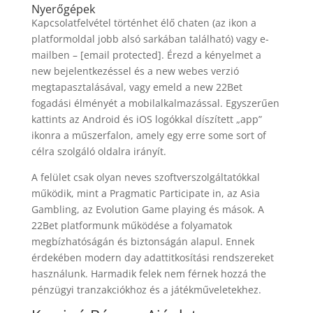
Nyerőgépek
Kapcsolatfelvétel történhet élő chaten (az ikon a
platformoldal jobb alsó sarkában található) vagy e-
mailben – [email protected]. Érezd a kényelmet a
new bejelentkezéssel és a new webes verzió
megtapasztalásával, vagy emeld a new 22Bet
fogadási élményét a mobilalkalmazással. Egyszerűen
kattints az Android és iOS logókkal díszített „app”
ikonra a műszerfalon, amely egy erre some sort of
célra szolgáló oldalra irányít.
A felület csak olyan neves szoftverszolgáltatókkal
működik, mint a Pragmatic Participate in, az Asia
Gambling, az Evolution Game playing és mások. A
22Bet platformunk működése a folyamatok
megbízhatóságán és biztonságán alapul. Ennek
érdekében modern day adattitkosítási rendszereket
használunk. Harmadik felek nem férnek hozzá the
pénzügyi tranzakciókhoz és a játékműveletekhez.