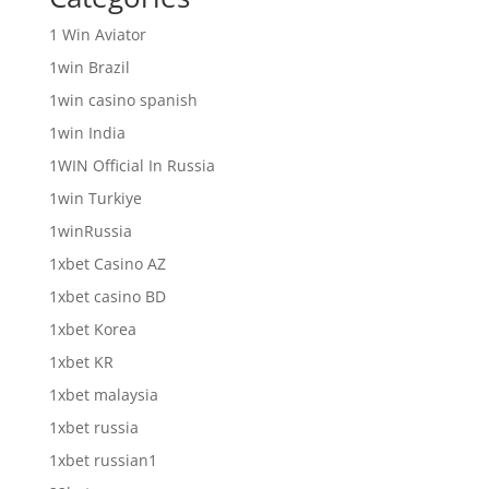
1 Win Aviator
1win Brazil
1win casino spanish
1win India
1WIN Official In Russia
1win Turkiye
1winRussia
1xbet Casino AZ
1xbet casino BD
1xbet Korea
1xbet KR
1xbet malaysia
1xbet russia
1xbet russian1