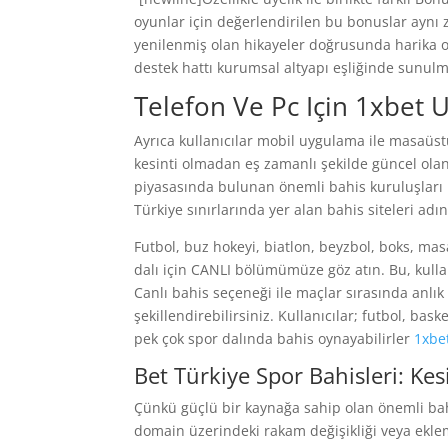
oyunlar için değerlendirilen bu bonuslar aynı 
yenilenmiş olan hikayeler doğrusunda harika 
destek hattı kurumsal altyapı eşliğinde sunulm
Telefon Ve Pc Için 1xbet 
Ayrıca kullanıcılar mobil uygulama ile masaüst
kesinti olmadan eş zamanlı şekilde güncel ola
piyasasında bulunan önemli bahis kuruluşları 
Türkiye sınırlarında yer alan bahis siteleri a
Futbol, buz hokeyi, biatlon, beyzbol, boks, mas
dalı için CANLI bölümümüze göz atın. Bu, kulla
Canlı bahis seçeneği ile maçlar sırasında anlık 
şekillendirebilirsiniz. Kullanıcılar; futbol, bask
pek çok spor dalında bahis oynayabilirler
1xbet
Bet Türkiye Spor Bahisleri: Kes
Çünkü güçlü bir kaynağa sahip olan önemli bah
domain üzerindeki rakam değişikliği veya ekle