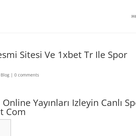
H
smi Sitesi Ve 1xbet Tr Ile Spor
|
Blog
|
0 comments
Online Yayınları Izleyin Canlı Sp
et Com