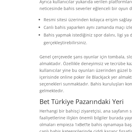
Ayrıca kullanıcılar yukarıda verilen platformla
neticesinde bahis severler eğlenceli bir oyun 
Resmi sitesi üzerinden kolayca erişim sağlaya
Canlı bahis yaparken aynı zamanda maçı izley
Bahis yapmak istediğiniz spor dalını, ligi ya d
gerçekleştirebilirsiniz.
Genel çerçevede şans oyunlar için tombala, sl
almaktadır. Özellikle deneyimsiz ve tecrübe kaz
kullanıcılar yine bu oyunları üzerinden güzel 
içerisinde online poker ile Blackjack yer almakt
seçenekleri sunmaktadır. Bahis kuruluşları kon
gelmektedir.
Bet Türkiye Pazarındaki Yeri
Herhangi bir bahisçi ziyaretçisi, ana sayfanın 
faaliyetlerine ilişkin önemli bilgiler burada ya
olmaları empieza 1xBet’te bahis oynamaya başl
canlı bahis kategorilerinde ciddi kazanç fırsat