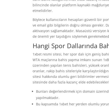
bilincinde olanlar platform kaynaklı mağduriy
etmelidirler.
Böylece kullanıcıların hesapları güvenli bir po
ve email gibi bilgilerin doğru olması gerekir. D
aktivasyon sağlamaktadır. Masaüstü versiyon 
de önemli yer taşıdığını söylemek gerekmekted
Hangi Spor Dallarında Bah
1xbet resmi sitesi, her spor dalı için geniş ba
WTA maçlarına bahis yapma imkanı sunan 1xBet, 
üzerinden yapılan tenis bahisleri, yüksek oranl
oranlar, rakip bahis siteleriyle karşılaştırıldı
sitesi hakkında olumlu geri bildirimler vermes
sitesinde daha fazla kazanç elde edebilecekler
Bunları değerlendirmek için domain üzerindek
yapılmaktadır.
Bu kapsamda 1xbet her yerden olumlu yoruml