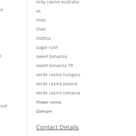
ricky casino australia
de
se
Slots
Slots`
slottica
sugar rush
m
sweet bonanza
a
sweet bonanza TR
verde casino hungary
verde casino poland
verde casino romania
Новая папка
ncel
Швеция
Contact Details