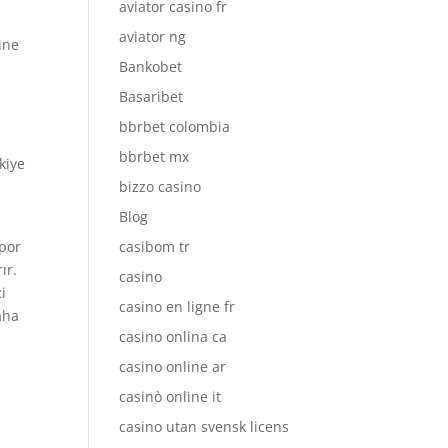
aviator casino fr
aviator ng
ine
Bankobet
Basaribet
bbrbet colombia
bbrbet mx
kiye
bizzo casino
Blog
spor
casibom tr
ır.
casino
i
casino en ligne fr
daha
casino onlina ca
casino online ar
casinò online it
casino utan svensk licens