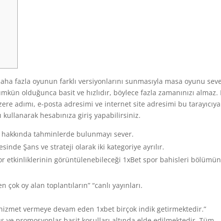
 daha fazla oyunun farklı versiyonlarını sunmasıyla masa oyunu sev
ümkün olduğunca basit ve hızlıdır, böylece fazla zamanınızı almaz. 
re adımı, e-posta adresimi ve internet site adresimi bu tarayıcıya
 kullanarak hesabınıza giriş yapabilirsiniz.
r hakkında tahminlerde bulunmayı sever.
inde Şans ve strateji olarak iki kategoriye ayrılır.
 etkinliklerinin görüntülenebileceği 1xBet spor bahisleri bölümü
 çok oy alan toplantıların” “canlı yayınları.
n hizmet vermeye devam eden 1xbet birçok indik getirmektedir.”
onus ve promosyonlar basit koşulları altında elde edilmektedir. Tüm