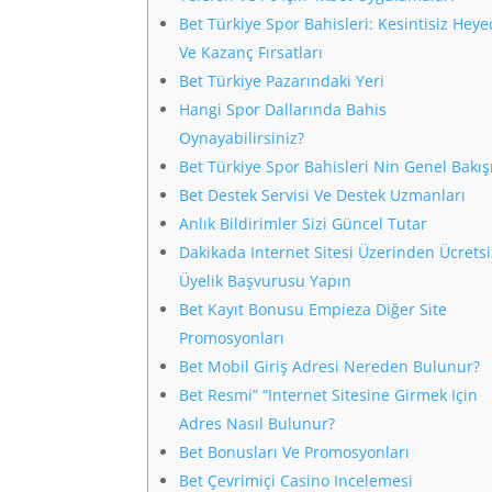
Bet Türkiye Spor Bahisleri: Kesintisiz Hey
Ve Kazanç Fırsatları
Bet Türkiye Pazarındaki Yeri
Hangi Spor Dallarında Bahis
Oynayabilirsiniz?
Bet Türkiye Spor Bahisleri Nin Genel Bakış
Bet Destek Servisi Ve Destek Uzmanları
Anlık Bildirimler Sizi Güncel Tutar
Dakikada Internet Sitesi Üzerinden Ücretsi
Üyelik Başvurusu Yapın
Bet Kayıt Bonusu Empieza Diğer Site
Promosyonları
Bet Mobil Giriş Adresi Nereden Bulunur?
Bet Resmi” “Internet Sitesine Girmek Için
Adres Nasıl Bulunur?
Bet Bonusları Ve Promosyonları
Bet Çevrimiçi Casino Incelemesi