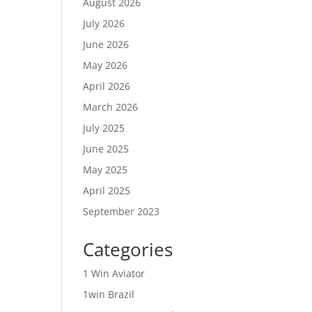
August 2026
July 2026
June 2026
May 2026
April 2026
March 2026
July 2025
June 2025
May 2025
April 2025
September 2023
Categories
1 Win Aviator
1win Brazil