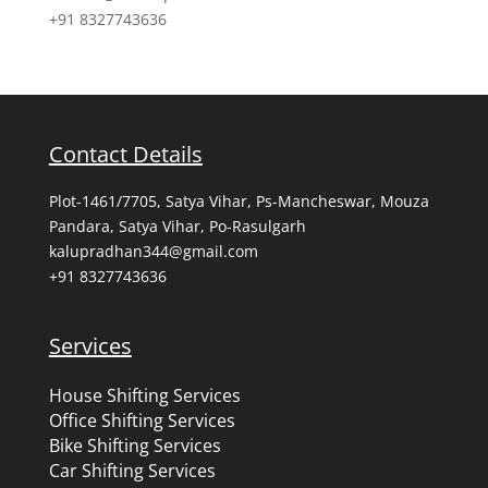
+91 8327743636
Contact Details
Plot-1461/7705, Satya Vihar, Ps-Mancheswar, Mouza
Pandara, Satya Vihar, Po-Rasulgarh
kalupradhan344@gmail.com
+91 8327743636
Services
House Shifting Services
Office Shifting Services
Bike Shifting Services
Car Shifting Services