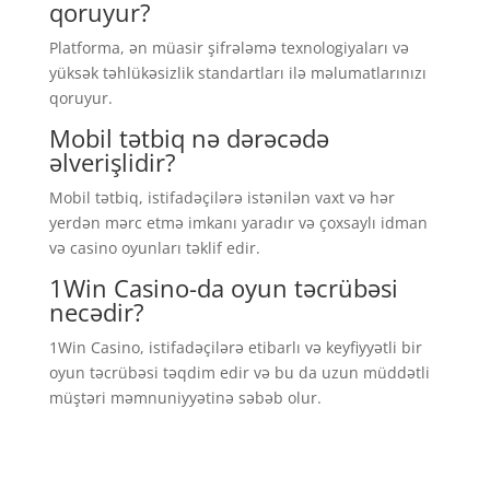
qoruyur?
Platforma, ən müasir şifrələmə texnologiyaları və
yüksək təhlükəsizlik standartları ilə məlumatlarınızı
qoruyur.
Mobil tətbiq nə dərəcədə
əlverişlidir?
Mobil tətbiq, istifadəçilərə istənilən vaxt və hər
yerdən mərc etmə imkanı yaradır və çoxsaylı idman
və casino oyunları təklif edir.
1Win Casino-da oyun təcrübəsi
necədir?
1Win Casino, istifadəçilərə etibarlı və keyfiyyətli bir
oyun təcrübəsi təqdim edir və bu da uzun müddətli
müştəri məmnuniyyətinə səbəb olur.