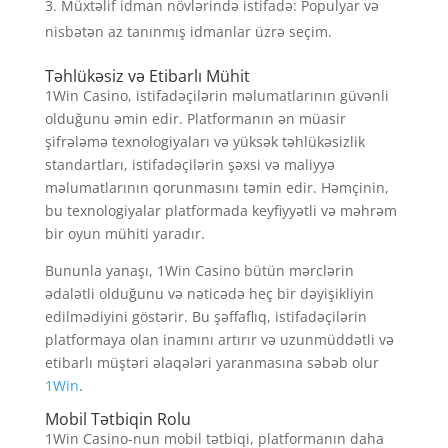
Müxtəlif idman növlərində istifadə: Populyar və
nisbətən az tanınmış idmanlar üzrə seçim.
Təhlükəsiz və Etibarlı Mühit
1Win Casino, istifadəçilərin məlumatlarının güvənli
olduğunu əmin edir. Platformanın ən müasir
şifrələmə texnologiyaları və yüksək təhlükəsizlik
standartları, istifadəçilərin şəxsi və maliyyə
məlumatlarının qorunmasını təmin edir. Həmçinin,
bu texnologiyalar platformada keyfiyyətli və məhrəm
bir oyun mühiti yaradır.
Bununla yanaşı, 1Win Casino bütün mərclərin
ədalətli olduğunu və nəticədə heç bir dəyişikliyin
edilmədiyini göstərir. Bu şəffaflıq, istifadəçilərin
platformaya olan inamını artırır və uzunmüddətli və
etibarlı müştəri əlaqələri yaranmasına səbəb olur
1Win
.
Mobil Tətbiqin Rolu
1Win Casino-nun mobil tətbiqi, platformanın daha