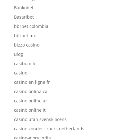
Bankobet
Basaribet
bbrbet colombia
bbrbet mx
bizzo casino
Blog
casibom tr
casino
casino en ligne fr
casino onlina ca
casino online ar
casinò online it
casino utan svensk licens
casino zonder crucks netherlands
casino-glory india