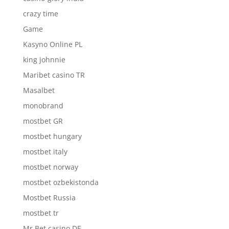
crazy time
Game
Kasyno Online PL
king johnnie
Maribet casino TR
Masalbet
monobrand
mostbet GR
mostbet hungary
mostbet italy
mostbet norway
mostbet ozbekistonda
Mostbet Russia
mostbet tr
Mr Bet casino DE