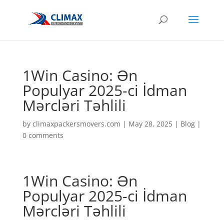
1Win Casino: Ən
Populyar 2025-ci İdman
Mərcləri Təhlili
by
climaxpackersmovers.com
|
May 28, 2025
|
Blog
|
0 comments
1Win Casino: Ən
Populyar 2025-ci İdman
Mərcləri Təhlili