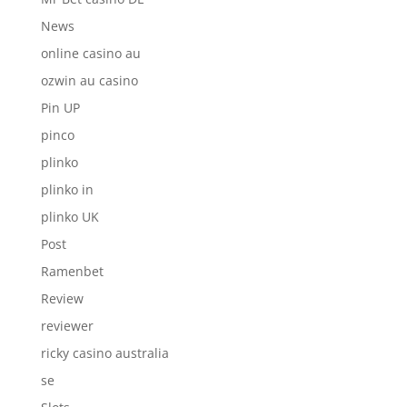
News
online casino au
ozwin au casino
Pin UP
pinco
plinko
plinko in
plinko UK
Post
Ramenbet
Review
reviewer
ricky casino australia
se