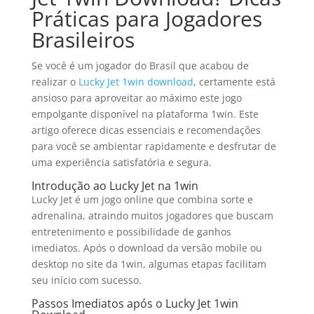
Práticas para Jogadores
Brasileiros
Se você é um jogador do Brasil que acabou de
realizar o
Lucky Jet 1win download
, certamente está
ansioso para aproveitar ao máximo este jogo
empolgante disponível na plataforma 1win. Este
artigo oferece dicas essenciais e recomendações
para você se ambientar rapidamente e desfrutar de
uma experiência satisfatória e segura.
Introdução ao Lucky Jet na 1win
Lucky Jet é um jogo online que combina sorte e
adrenalina, atraindo muitos jogadores que buscam
entretenimento e possibilidade de ganhos
imediatos. Após o download da versão mobile ou
desktop no site da 1win, algumas etapas facilitam
seu início com sucesso.
Passos Imediatos após o Lucky Jet 1win