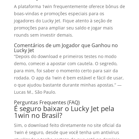
A plataforma 1win frequentemente oferece bônus de
boas-vindas e promoções especiais para os
jogadores do Lucky Jet. Fique atento à seção de
promoções para ampliar seu saldo e jogar mais
rounds sem investir demais.
Comentários de um Jogador que Ganhou no
Lucky Jet
“Depois do download e primeiros testes no modo
demo, comecei a apostar com cautela. O segredo,
para mim, foi saber o momento certo para sair da
rodada. O app da 1win é bem estável e fácil de usar,
o que ajudou bastante durante minhas apostas.” —
Lucas M., São Paulo.
Perguntas Frequentes (FAQ)
É seguro baixar o Lucky Jet pela
1win no Brasil?
Sim, o download feito diretamente no site oficial da
1win é seguro, desde que você tenha um antivírus