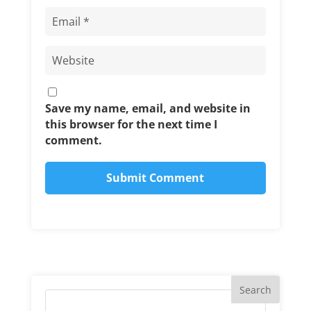
Save my name, email, and website in
this browser for the next time I
comment.
Search