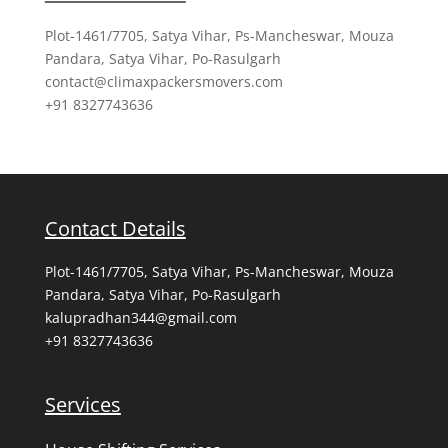
Plot-1461/7705, Satya Vihar, Ps-Mancheswar, Mouza
Pandara, Satya Vihar, Po-Rasulgarh
contact@climaxpackersmovers.com
+91 8327743636
Contact Details
Plot-1461/7705, Satya Vihar, Ps-Mancheswar, Mouza
Pandara, Satya Vihar, Po-Rasulgarh
kalupradhan344@gmail.com
+91 8327743636
Services