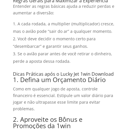
Regras Gerais para Maximizar a Experiência
Entender as regras básicas ajuda a reduzir perdas e
aumentar a diversão:
A cada rodada, a multiplier (multiplicador) cresce,
mas o avião pode “sair do ar” a qualquer momento.
Você deve decidir o momento certo para
“desembarcar” e garantir seus ganhos.
Se o avião parar antes de você retirar o dinheiro,
perde a aposta dessa rodada.
Dicas Práticas após o Lucky Jet 1win Download
1. Defina um Orçamento Diário
Como em qualquer jogo de aposta, controle
financeiro é essencial. Estipule um valor diário para
jogar e não ultrapasse esse limite para evitar
problemas.
2. Aproveite os Bônus e
Promoções da 1win