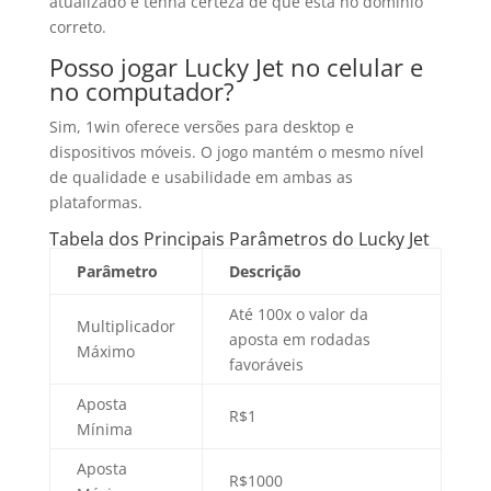
atualizado e tenha certeza de que está no domínio
correto.
Posso jogar Lucky Jet no celular e
no computador?
Sim, 1win oferece versões para desktop e
dispositivos móveis. O jogo mantém o mesmo nível
de qualidade e usabilidade em ambas as
plataformas.
Tabela dos Principais Parâmetros do Lucky Jet
Parâmetro
Descrição
Até 100x o valor da
Multiplicador
aposta em rodadas
Máximo
favoráveis
Aposta
R$1
Mínima
Aposta
R$1000