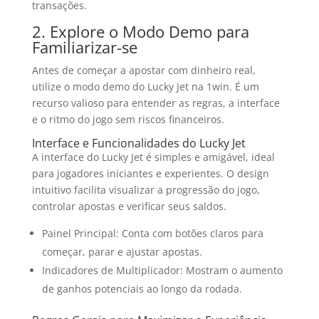
transações.
2. Explore o Modo Demo para
Familiarizar-se
Antes de começar a apostar com dinheiro real,
utilize o modo demo do Lucky Jet na 1win. É um
recurso valioso para entender as regras, a interface
e o ritmo do jogo sem riscos financeiros.
Interface e Funcionalidades do Lucky Jet
A interface do Lucky Jet é simples e amigável, ideal
para jogadores iniciantes e experientes. O design
intuitivo facilita visualizar a progressão do jogo,
controlar apostas e verificar seus saldos.
Painel Principal: Conta com botões claros para
começar, parar e ajustar apostas.
Indicadores de Multiplicador: Mostram o aumento
de ganhos potenciais ao longo da rodada.