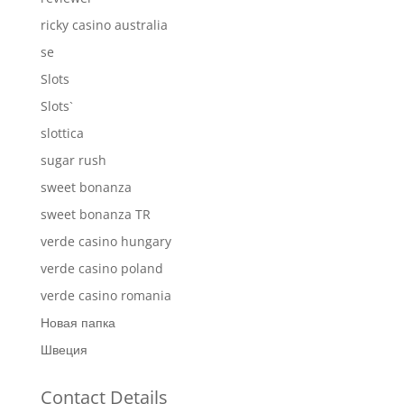
ricky casino australia
se
Slots
Slots`
slottica
sugar rush
sweet bonanza
sweet bonanza TR
verde casino hungary
verde casino poland
verde casino romania
Новая папка
Швеция
Contact Details