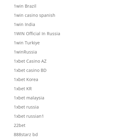
1win Brazil
1win casino spanish
1win India
1WIN Official In Russia
1win Turkiye
1winRussia
1xbet Casino AZ
1xbet casino BD
1xbet Korea
1xbet KR
1xbet malaysia
1xbet russia
1xbet russian1
22bet
888starz bd