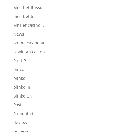
Mostbet Russia
mostbet tr
Mr Bet casino DE
News
online casino au
ozwin au casino
Pin UP
pinco
plinko
plinko in
plinko UK
Post
Ramenbet
Review
reviewer